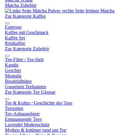
Matcha Zubehör
Zur Kategorie Kaffee
Espresso
Kaffee mit Geschmack
Kaffee Set
Röstkaffee
Zur Kategorie Zubehör
Tee-Filter / Tee-Sieb
Kandis
Geschirr
Mugtails
Bioabfalltüten
Gusseisen Teekannen
Zur Kategorie Tee Glossar
Tee & Kultur / Geschichte des Tees
Teesorten
Tee-Anbaugebiete
Entspannende Tees
Lavendel Mottenschutz
Mythen & Irrtümer rund um Tee