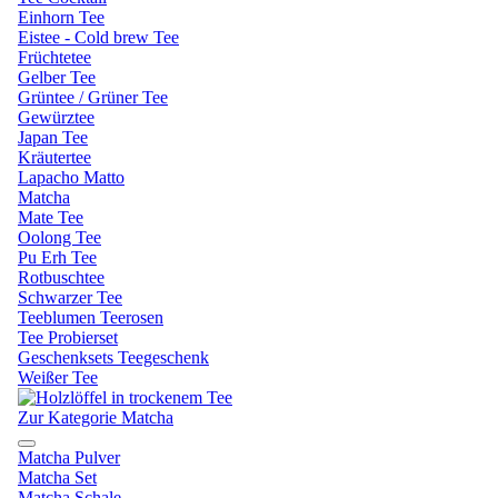
Einhorn Tee
Eistee - Cold brew Tee
Früchtetee
Gelber Tee
Grüntee / Grüner Tee
Gewürztee
Japan Tee
Kräutertee
Lapacho Matto
Matcha
Mate Tee
Oolong Tee
Pu Erh Tee
Rotbuschtee
Schwarzer Tee
Teeblumen Teerosen
Tee Probierset
Geschenksets Teegeschenk
Weißer Tee
Zur Kategorie Matcha
Matcha Pulver
Matcha Set
Matcha Schale