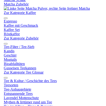
Matcha Zubehör
Zur Kategorie Kaffee
Espresso
Kaffee mit Geschmack
Kaffee Set
Röstkaffee
Zur Kategorie Zubehör
Tee-Filter / Tee-Sieb
Kandis
Geschirr
Mugtails
Bioabfalltüten
Gusseisen Teekannen
Zur Kategorie Tee Glossar
Tee & Kultur / Geschichte des Tees
Teesorten
Tee-Anbaugebiete
Entspannende Tees
Lavendel Mottenschutz
Mythen & Irrtümer rund um Tee