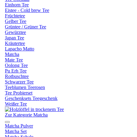
Einhorn Tee
Eistee - Cold brew Tee
Früchtetee
Gelber Tee
Grüntee / Grüner Tee
Gewürztee
Japan Tee
Kräutertee
Lapacho Matto
Matcha
Mate Tee
Oolong Tee
Pu Erh Tee
Rotbuschtee
Schwarzer Tee
Teeblumen Teerosen
Tee Probierset
Geschenksets Teegeschenk
Weißer Tee
Zur Kategorie Matcha
Matcha Pulver
Matcha Set
Matcha Schale