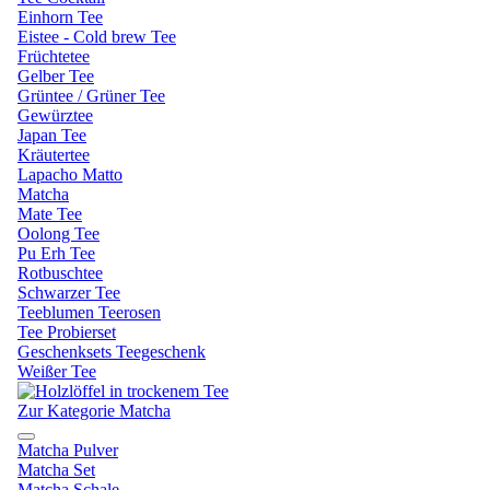
Einhorn Tee
Eistee - Cold brew Tee
Früchtetee
Gelber Tee
Grüntee / Grüner Tee
Gewürztee
Japan Tee
Kräutertee
Lapacho Matto
Matcha
Mate Tee
Oolong Tee
Pu Erh Tee
Rotbuschtee
Schwarzer Tee
Teeblumen Teerosen
Tee Probierset
Geschenksets Teegeschenk
Weißer Tee
Zur Kategorie Matcha
Matcha Pulver
Matcha Set
Matcha Schale