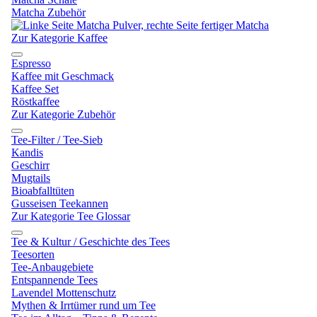
Matcha Zubehör
Zur Kategorie Kaffee
Espresso
Kaffee mit Geschmack
Kaffee Set
Röstkaffee
Zur Kategorie Zubehör
Tee-Filter / Tee-Sieb
Kandis
Geschirr
Mugtails
Bioabfalltüten
Gusseisen Teekannen
Zur Kategorie Tee Glossar
Tee & Kultur / Geschichte des Tees
Teesorten
Tee-Anbaugebiete
Entspannende Tees
Lavendel Mottenschutz
Mythen & Irrtümer rund um Tee