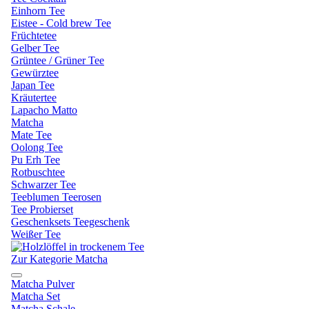
Einhorn Tee
Eistee - Cold brew Tee
Früchtetee
Gelber Tee
Grüntee / Grüner Tee
Gewürztee
Japan Tee
Kräutertee
Lapacho Matto
Matcha
Mate Tee
Oolong Tee
Pu Erh Tee
Rotbuschtee
Schwarzer Tee
Teeblumen Teerosen
Tee Probierset
Geschenksets Teegeschenk
Weißer Tee
Zur Kategorie Matcha
Matcha Pulver
Matcha Set
Matcha Schale