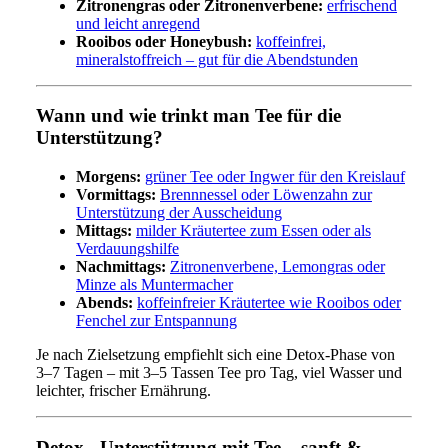
Zitronengras oder Zitronenverbene:
erfrischend
und leicht anregend
Rooibos oder Honeybush:
koffeinfrei,
mineralstoffreich – gut für die Abendstunden
Wann und wie trinkt man Tee für die
Unterstützung?
Morgens:
grüner Tee oder Ingwer für den Kreislauf
Vormittags:
Brennnessel oder Löwenzahn zur
Unterstützung der Ausscheidung
Mittags:
milder Kräutertee zum Essen oder als
Verdauungshilfe
Nachmittags:
Zitronenverbene, Lemongras oder
Minze als Muntermacher
Abends:
koffeinfreier Kräutertee wie Rooibos oder
Fenchel zur Entspannung
Je nach Zielsetzung empfiehlt sich eine Detox-Phase von
3–7 Tagen – mit 3–5 Tassen Tee pro Tag, viel Wasser und
leichter, frischer Ernährung.
Detox - Unterstützung mit Tee – sanft &