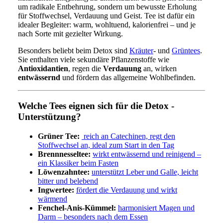
um radikale Entbehrung, sondern um bewusste Erholung
für Stoffwechsel, Verdauung und Geist. Tee ist dafür ein
idealer Begleiter: warm, wohltuend, kalorienfrei – und je
nach Sorte mit gezielter Wirkung.
Besonders beliebt beim Detox sind
Kräuter
- und
Grüntees
.
Sie enthalten viele sekundäre Pflanzenstoffe wie
Antioxidantien
, regen die
Verdauung
an, wirken
entwässernd
und fördern das allgemeine Wohlbefinden.
Welche Tees eignen sich für die Detox -
Unterstützung?
Grüner Tee:
reich an Catechinen, regt den
Stoffwechsel an, ideal zum Start in den Tag
Brennnesseltee:
wirkt entwässernd und reinigend –
ein Klassiker beim Fasten
Löwenzahntee:
unterstützt Leber und Galle, leicht
bitter und belebend
Ingwertee:
fördert die Verdauung und wirkt
wärmend
Fenchel-Anis-Kümmel:
harmonisiert Magen und
Darm – besonders nach dem Essen