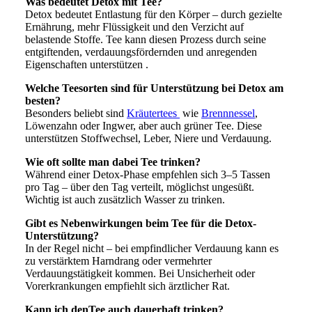
Was bedeutet Detox mit Tee?
Detox bedeutet Entlastung für den Körper – durch gezielte
Ernährung, mehr Flüssigkeit und den Verzicht auf
belastende Stoffe. Tee kann diesen Prozess durch seine
entgiftenden, verdauungsfördernden und anregenden
Eigenschaften unterstützen .
Welche Teesorten sind für Unterstützung bei Detox am
besten?
Besonders beliebt sind
Kräutertees
wie
Brennnessel
,
Löwenzahn oder Ingwer, aber auch grüner Tee. Diese
unterstützen Stoffwechsel, Leber, Niere und Verdauung.
Wie oft sollte man dabei Tee trinken?
Während einer Detox-Phase empfehlen sich 3–5 Tassen
pro Tag – über den Tag verteilt, möglichst ungesüßt.
Wichtig ist auch zusätzlich Wasser zu trinken.
Gibt es Nebenwirkungen beim Tee für die Detox-
Unterstützung?
In der Regel nicht – bei empfindlicher Verdauung kann es
zu verstärktem Harndrang oder vermehrter
Verdauungstätigkeit kommen. Bei Unsicherheit oder
Vorerkrankungen empfiehlt sich ärztlicher Rat.
Kann ich denTee auch dauerhaft trinken?