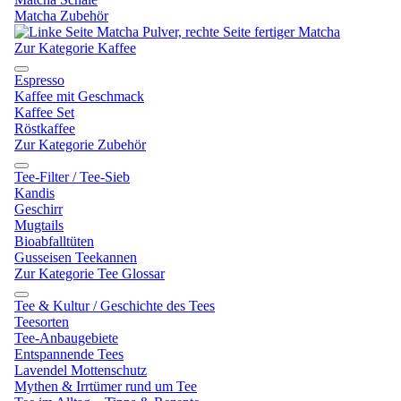
Matcha Zubehör
Zur Kategorie Kaffee
Espresso
Kaffee mit Geschmack
Kaffee Set
Röstkaffee
Zur Kategorie Zubehör
Tee-Filter / Tee-Sieb
Kandis
Geschirr
Mugtails
Bioabfalltüten
Gusseisen Teekannen
Zur Kategorie Tee Glossar
Tee & Kultur / Geschichte des Tees
Teesorten
Tee-Anbaugebiete
Entspannende Tees
Lavendel Mottenschutz
Mythen & Irrtümer rund um Tee