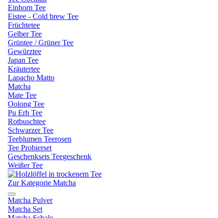
Einhorn Tee
Eistee - Cold brew Tee
Früchtetee
Gelber Tee
Grüntee / Grüner Tee
Gewürztee
Japan Tee
Kräutertee
Lapacho Matto
Matcha
Mate Tee
Oolong Tee
Pu Erh Tee
Rotbuschtee
Schwarzer Tee
Teeblumen Teerosen
Tee Probierset
Geschenksets Teegeschenk
Weißer Tee
Zur Kategorie Matcha
Matcha Pulver
Matcha Set
Matcha Schale