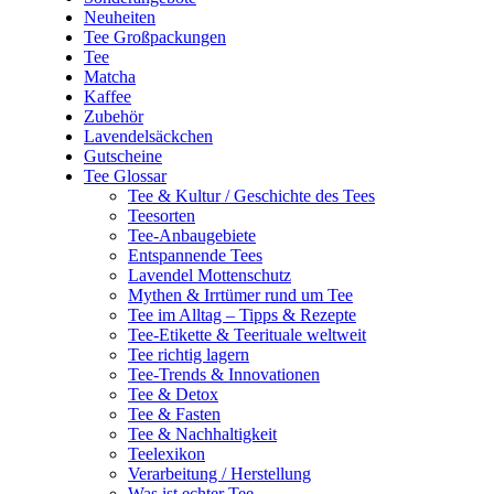
Neuheiten
Tee Großpackungen
Tee
Matcha
Kaffee
Zubehör
Lavendelsäckchen
Gutscheine
Tee Glossar
Tee & Kultur / Geschichte des Tees
Teesorten
Tee-Anbaugebiete
Entspannende Tees
Lavendel Mottenschutz
Mythen & Irrtümer rund um Tee
Tee im Alltag – Tipps & Rezepte
Tee-Etikette & Teerituale weltweit
Tee richtig lagern
Tee-Trends & Innovationen
Tee & Detox
Tee & Fasten
Tee & Nachhaltigkeit
Teelexikon
Verarbeitung / Herstellung
Was ist echter Tee