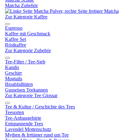
Matcha Zubehör
Zur Kategorie Kaffee
Espresso
Kaffee mit Geschmack
Kaffee Set
Röstkaffee
Zur Kategorie Zubehör
Tee-Filter / Tee-Sieb
Kandis
Geschirr
Mugtails
Bioabfalltüten
Gusseisen Teekannen
Zur Kategorie Tee Glossar
Tee & Kultur / Geschichte des Tees
Teesorten
Tee-Anbaugebiete
Entspannende Tees
Lavendel Mottenschutz
Mythen & Irrtümer rund um Tee