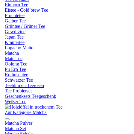
Einhorn Tee
Eistee - Cold brew Tee
Früchtetee
Gelber Tee
Grüntee / Grüner Tee
Gewürztee
Japan Tee
Kräutertee
Lapacho Matto
Matcha
Mate Tee
Oolong Tee
Pu Erh Tee
Rotbuschtee
Schwarzer Tee
Teeblumen Teerosen
Tee Probierset
Geschenksets Teegeschenk
Weißer Tee
Zur Kategorie Matcha
Matcha Pulver
Matcha Set
Matcha Schale