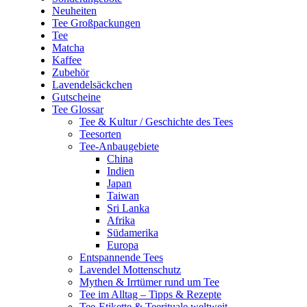
Neuheiten
Tee Großpackungen
Tee
Matcha
Kaffee
Zubehör
Lavendelsäckchen
Gutscheine
Tee Glossar
Tee & Kultur / Geschichte des Tees
Teesorten
Tee-Anbaugebiete
China
Indien
Japan
Taiwan
Sri Lanka
Afrika
Südamerika
Europa
Entspannende Tees
Lavendel Mottenschutz
Mythen & Irrtümer rund um Tee
Tee im Alltag – Tipps & Rezepte
Tee-Etikette & Teerituale weltweit