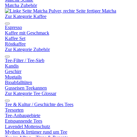
Matcha Zubehör
Zur Kategorie Kaffee
Espresso
Kaffee mit Geschmack
Kaffee Set
Röstkaffee
Zur Kategorie Zubehör
Tee-Filter / Tee-Sieb
Kandis
Geschirr
Mugtails
Bioabfalltüten
Gusseisen Teekannen
Zur Kategorie Tee Glossar
Tee & Kultur / Geschichte des Tees
Teesorten
Tee-Anbaugebiete
Entspannende Tees
Lavendel Mottenschutz
Mythen & Irrtümer rund um Tee