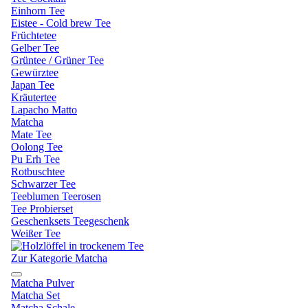
Einhorn Tee
Eistee - Cold brew Tee
Früchtetee
Gelber Tee
Grüntee / Grüner Tee
Gewürztee
Japan Tee
Kräutertee
Lapacho Matto
Matcha
Mate Tee
Oolong Tee
Pu Erh Tee
Rotbuschtee
Schwarzer Tee
Teeblumen Teerosen
Tee Probierset
Geschenksets Teegeschenk
Weißer Tee
Zur Kategorie Matcha
Matcha Pulver
Matcha Set
Matcha Schale