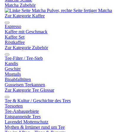
Matcha Zubehör
Zur Kategorie Kaffee
Espresso
Kaffee mit Geschmack
Kaffee Set
Röstkaffee
Zur Kategorie Zubehör
Tee-Filter / Tee-Sieb
Kandis
Geschirr
Mugtails
Bioabfalltüten
Gusseisen Teekannen
Zur Kategorie Tee Glossar
Tee & Kultur / Geschichte des Tees
Teesorten
Tee-Anbaugebiete
Entspannende Tees
Lavendel Mottenschutz
Mythen & Irrtümer rund um Tee