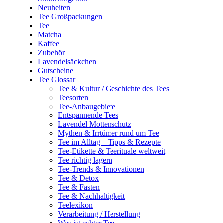
Neuheiten
Tee Großpackungen
Tee
Matcha
Kaffee
Zubehör
Lavendelsäckchen
Gutscheine
Tee Glossar
Tee & Kultur / Geschichte des Tees
Teesorten
Tee-Anbaugebiete
Entspannende Tees
Lavendel Mottenschutz
Mythen & Irrtümer rund um Tee
Tee im Alltag – Tipps & Rezepte
Tee-Etikette & Teerituale weltweit
Tee richtig lagern
Tee-Trends & Innovationen
Tee & Detox
Tee & Fasten
Tee & Nachhaltigkeit
Teelexikon
Verarbeitung / Herstellung
Was ist echter Tee