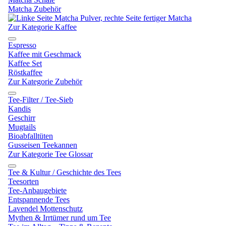
Matcha Zubehör
Zur Kategorie Kaffee
Espresso
Kaffee mit Geschmack
Kaffee Set
Röstkaffee
Zur Kategorie Zubehör
Tee-Filter / Tee-Sieb
Kandis
Geschirr
Mugtails
Bioabfalltüten
Gusseisen Teekannen
Zur Kategorie Tee Glossar
Tee & Kultur / Geschichte des Tees
Teesorten
Tee-Anbaugebiete
Entspannende Tees
Lavendel Mottenschutz
Mythen & Irrtümer rund um Tee