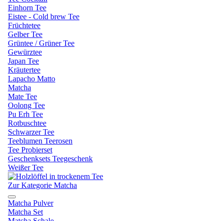
Einhorn Tee
Eistee - Cold brew Tee
Früchtetee
Gelber Tee
Grüntee / Grüner Tee
Gewürztee
Japan Tee
Kräutertee
Lapacho Matto
Matcha
Mate Tee
Oolong Tee
Pu Erh Tee
Rotbuschtee
Schwarzer Tee
Teeblumen Teerosen
Tee Probierset
Geschenksets Teegeschenk
Weißer Tee
Zur Kategorie Matcha
Matcha Pulver
Matcha Set
Matcha Schale