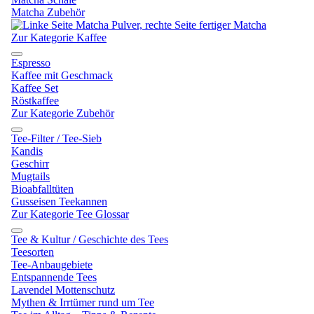
Matcha Zubehör
Zur Kategorie Kaffee
Espresso
Kaffee mit Geschmack
Kaffee Set
Röstkaffee
Zur Kategorie Zubehör
Tee-Filter / Tee-Sieb
Kandis
Geschirr
Mugtails
Bioabfalltüten
Gusseisen Teekannen
Zur Kategorie Tee Glossar
Tee & Kultur / Geschichte des Tees
Teesorten
Tee-Anbaugebiete
Entspannende Tees
Lavendel Mottenschutz
Mythen & Irrtümer rund um Tee