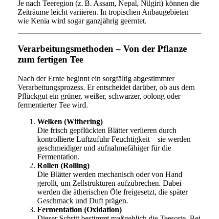
Je nach Teeregion (z. B. Assam, Nepal, Nilgiri) können die
Zeiträume leicht variieren. In tropischen Anbaugebieten
wie Kenia wird sogar ganzjährig geerntet.
Verarbeitungsmethoden – Von der Pflanze
zum fertigen Tee
Nach der Ernte beginnt ein sorgfältig abgestimmter
Verarbeitungsprozess. Er entscheidet darüber, ob aus dem
Pflückgut ein grüner, weißer, schwarzer, oolong oder
fermentierter Tee wird.
Welken (Withering)
Die frisch gepflückten Blätter verlieren durch
kontrollierte Luftzufuhr Feuchtigkeit – sie werden
geschmeidiger und aufnahmefähiger für die
Fermentation.
Rollen (Rolling)
Die Blätter werden mechanisch oder von Hand
gerollt, um Zellstrukturen aufzubrechen. Dabei
werden die ätherischen Öle freigesetzt, die später
Geschmack und Duft prägen.
Fermentation (Oxidation)
Dieser Schritt bestimmt maßgeblich die Teesorte. Bei