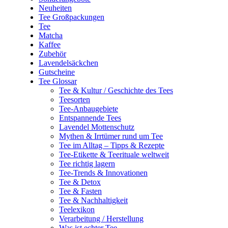
Neuheiten
Tee Großpackungen
Tee
Matcha
Kaffee
Zubehör
Lavendelsäckchen
Gutscheine
Tee Glossar
Tee & Kultur / Geschichte des Tees
Teesorten
Tee-Anbaugebiete
Entspannende Tees
Lavendel Mottenschutz
Mythen & Irrtümer rund um Tee
Tee im Alltag – Tipps & Rezepte
Tee-Etikette & Teerituale weltweit
Tee richtig lagern
Tee-Trends & Innovationen
Tee & Detox
Tee & Fasten
Tee & Nachhaltigkeit
Teelexikon
Verarbeitung / Herstellung
Was ist echter Tee