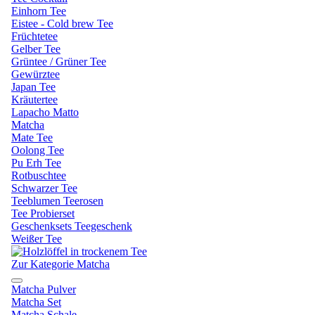
Einhorn Tee
Eistee - Cold brew Tee
Früchtetee
Gelber Tee
Grüntee / Grüner Tee
Gewürztee
Japan Tee
Kräutertee
Lapacho Matto
Matcha
Mate Tee
Oolong Tee
Pu Erh Tee
Rotbuschtee
Schwarzer Tee
Teeblumen Teerosen
Tee Probierset
Geschenksets Teegeschenk
Weißer Tee
Zur Kategorie Matcha
Matcha Pulver
Matcha Set
Matcha Schale