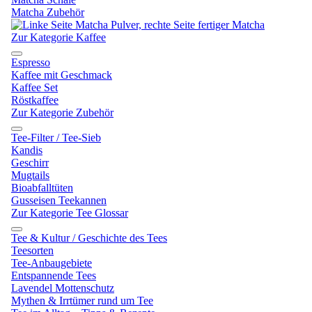
Matcha Zubehör
Zur Kategorie Kaffee
Espresso
Kaffee mit Geschmack
Kaffee Set
Röstkaffee
Zur Kategorie Zubehör
Tee-Filter / Tee-Sieb
Kandis
Geschirr
Mugtails
Bioabfalltüten
Gusseisen Teekannen
Zur Kategorie Tee Glossar
Tee & Kultur / Geschichte des Tees
Teesorten
Tee-Anbaugebiete
Entspannende Tees
Lavendel Mottenschutz
Mythen & Irrtümer rund um Tee