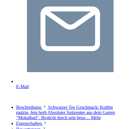
E-Mail
Beschreibung
Schwarzer Tee Geschmack: Kräftig
malzig, fein herb Absoluter Spitzentee aus dem Garten
"Mokalbari". Besticht durch sein beso…
Mehr
Eigenschaften