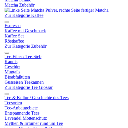
Matcha Zubehör
Zur Kategorie Kaffee
Espresso
Kaffee mit Geschmack
Kaffee Set
Röstkaffee
Zur Kategorie Zubehör
Tee-Filter / Tee-Sieb
Kandis
Geschirr
Mugtails
Bioabfalltüten
Gusseisen Teekannen
Zur Kategorie Tee Glossar
Tee & Kultur / Geschichte des Tees
Teesorten
Tee-Anbaugebiete
Entspannende Tees
Lavendel Mottenschutz
Mythen & Irrtümer rund um Tee