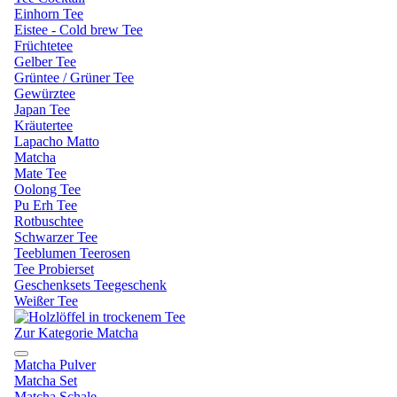
Einhorn Tee
Eistee - Cold brew Tee
Früchtetee
Gelber Tee
Grüntee / Grüner Tee
Gewürztee
Japan Tee
Kräutertee
Lapacho Matto
Matcha
Mate Tee
Oolong Tee
Pu Erh Tee
Rotbuschtee
Schwarzer Tee
Teeblumen Teerosen
Tee Probierset
Geschenksets Teegeschenk
Weißer Tee
Zur Kategorie Matcha
Matcha Pulver
Matcha Set
Matcha Schale