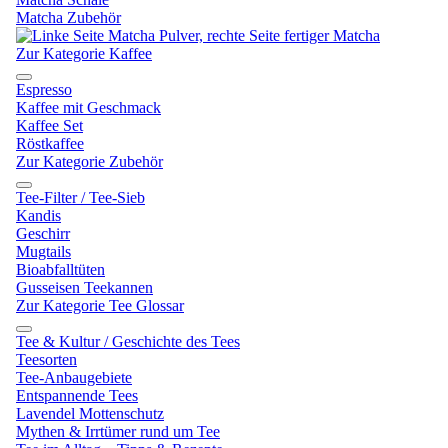
Matcha Zubehör
Zur Kategorie Kaffee
Espresso
Kaffee mit Geschmack
Kaffee Set
Röstkaffee
Zur Kategorie Zubehör
Tee-Filter / Tee-Sieb
Kandis
Geschirr
Mugtails
Bioabfalltüten
Gusseisen Teekannen
Zur Kategorie Tee Glossar
Tee & Kultur / Geschichte des Tees
Teesorten
Tee-Anbaugebiete
Entspannende Tees
Lavendel Mottenschutz
Mythen & Irrtümer rund um Tee