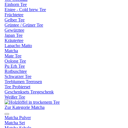
Einhorn Tee
Eistee - Cold brew Tee
Früchtetee
Gelber Tee
Grüntee / Grüner Tee
Gewürztee
Japan Tee
Kräutertee
Lapacho Matto
Matcha
Mate Tee
Oolong Tee
Pu Erh Tee
Rotbuschtee
Schwarzer Tee
Teeblumen Teerosen
Tee Probierset
Geschenksets Teegeschenk
Weißer Tee
Zur Kategorie Matcha
Matcha Pulver
Matcha Set
Matcha Schale