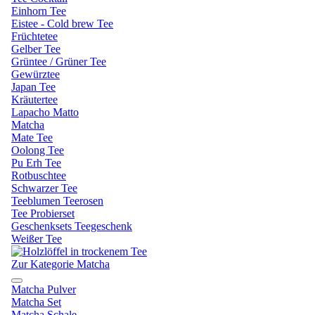
Einhorn Tee
Eistee - Cold brew Tee
Früchtetee
Gelber Tee
Grüntee / Grüner Tee
Gewürztee
Japan Tee
Kräutertee
Lapacho Matto
Matcha
Mate Tee
Oolong Tee
Pu Erh Tee
Rotbuschtee
Schwarzer Tee
Teeblumen Teerosen
Tee Probierset
Geschenksets Teegeschenk
Weißer Tee
Zur Kategorie Matcha
Matcha Pulver
Matcha Set
Matcha Schale