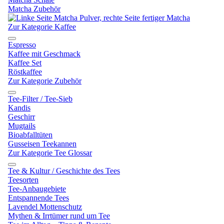
Matcha Zubehör
Zur Kategorie Kaffee
Espresso
Kaffee mit Geschmack
Kaffee Set
Röstkaffee
Zur Kategorie Zubehör
Tee-Filter / Tee-Sieb
Kandis
Geschirr
Mugtails
Bioabfalltüten
Gusseisen Teekannen
Zur Kategorie Tee Glossar
Tee & Kultur / Geschichte des Tees
Teesorten
Tee-Anbaugebiete
Entspannende Tees
Lavendel Mottenschutz
Mythen & Irrtümer rund um Tee