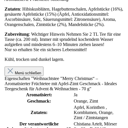
Zutaten
: Hibiskusblüten, Hagebuttenschalen, Apfelstücke (16%),
gesäuerte Apfelstücke (15%) (Äpfel, Antioxidationsmittel:
Ascorbinsäure, Salz, Säuerungsmittel: Zitronensäure), Aroma,
Orangenschalen, Zimtstücke (2%), Mandelstücke (2%).
Zubereitung
: Wichtiger Hinweis Nehmen Sie 2 TL Tee für eine
Tasse (ca. 200 ml). Immer mit sprudelnd kochendem Wasser
aufgießen und mindestens 6–10 Minuten ziehen lassen!
Nur so erhalten Sie ein sicheres Lebensmittel!
Kühl, trocken und dunkel lagern.
Menü schließen
Eigenschaften "Weihnachtstee "Merry Christmas“ –
Aromatisierter Früchtetee mit Apfel-Zimt Geschmack - Ideales
Teegeschenk für Advent & Weihnachten - 70 g"
Aromatisiert:
Ja
Geschmack:
Orange, Zimt
Apfel, Korinthen ,
Zutaten:
Kornblumen, Orange,
Zimt / Zimtstangen
Der verantwortliche
Chistiana Artelt, Mörser