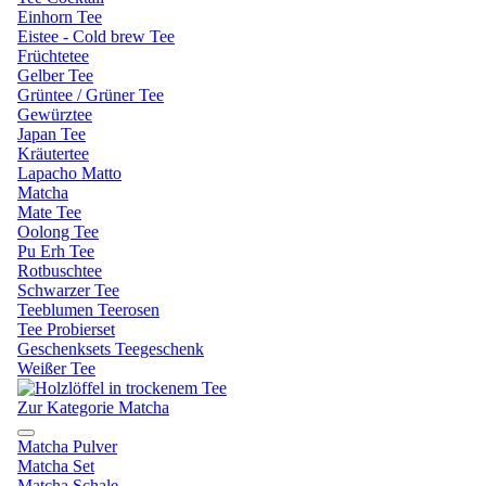
Einhorn Tee
Eistee - Cold brew Tee
Früchtetee
Gelber Tee
Grüntee / Grüner Tee
Gewürztee
Japan Tee
Kräutertee
Lapacho Matto
Matcha
Mate Tee
Oolong Tee
Pu Erh Tee
Rotbuschtee
Schwarzer Tee
Teeblumen Teerosen
Tee Probierset
Geschenksets Teegeschenk
Weißer Tee
Zur Kategorie Matcha
Matcha Pulver
Matcha Set
Matcha Schale