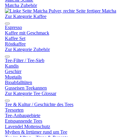
Matcha Zubehör
Zur Kategorie Kaffee
Espresso
Kaffee mit Geschmack
Kaffee Set
Röstkaffee
Zur Kategorie Zubehör
Tee-Filter / Tee-Sieb
Kandis
Geschirr
Mugtails
Bioabfalltüten
Gusseisen Teekannen
Zur Kategorie Tee Glossar
Tee & Kultur / Geschichte des Tees
Teesorten
Tee-Anbaugebiete
Entspannende Tees
Lavendel Mottenschutz
Mythen & Irrtümer rund um Tee