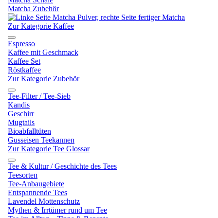
Matcha Zubehör
Zur Kategorie Kaffee
Espresso
Kaffee mit Geschmack
Kaffee Set
Röstkaffee
Zur Kategorie Zubehör
Tee-Filter / Tee-Sieb
Kandis
Geschirr
Mugtails
Bioabfalltüten
Gusseisen Teekannen
Zur Kategorie Tee Glossar
Tee & Kultur / Geschichte des Tees
Teesorten
Tee-Anbaugebiete
Entspannende Tees
Lavendel Mottenschutz
Mythen & Irrtümer rund um Tee