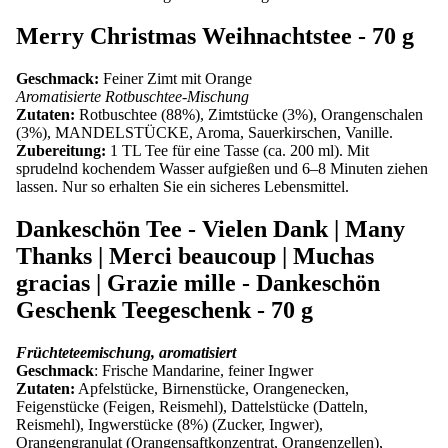
Merry Christmas Weihnachtstee - 70 g
Geschmack:
Feiner Zimt mit Orange
Aromatisierte Rotbuschtee-Mischung
Zutaten:
Rotbuschtee (88%), Zimtstücke (3%), Orangenschalen
(3%), MANDELSTÜCKE, Aroma, Sauerkirschen, Vanille.
Zubereitung:
1 TL Tee für eine Tasse (ca. 200 ml). Mit
sprudelnd kochendem Wasser aufgießen und 6–8 Minuten ziehen
lassen. Nur so erhalten Sie ein sicheres Lebensmittel.
Dankeschön Tee - Vielen Dank | Many
Thanks | Merci beaucoup | Muchas
gracias | Grazie mille - Dankeschön
Geschenk Teegeschenk - 70 g
Früchteteemischung, aromatisiert
Geschmack
: Frische Mandarine, feiner Ingwer
Zutaten:
Apfelstücke, Birnenstücke, Orangenecken,
Feigenstücke (Feigen, Reismehl), Dattelstücke (Datteln,
Reismehl), Ingwerstücke (8%) (Zucker, Ingwer),
Orangengranulat (Orangensaftkonzentrat, Orangenzellen),