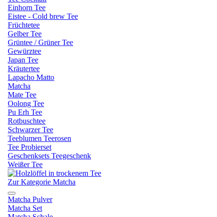
Einhorn Tee
Eistee - Cold brew Tee
Früchtetee
Gelber Tee
Grüntee / Grüner Tee
Gewürztee
Japan Tee
Kräutertee
Lapacho Matto
Matcha
Mate Tee
Oolong Tee
Pu Erh Tee
Rotbuschtee
Schwarzer Tee
Teeblumen Teerosen
Tee Probierset
Geschenksets Teegeschenk
Weißer Tee
Zur Kategorie Matcha
Matcha Pulver
Matcha Set
Matcha Schale