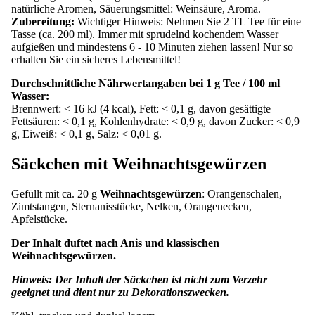
natürliche Aromen, Säuerungsmittel: Weinsäure, Aroma.
Zubereitung:
Wichtiger Hinweis: Nehmen Sie 2 TL Tee für eine
Tasse (ca. 200 ml). Immer mit sprudelnd kochendem Wasser
aufgießen und mindestens 6 - 10 Minuten ziehen lassen! Nur so
erhalten Sie ein sicheres Lebensmittel!
Durchschnittliche Nährwertangaben bei 1 g Tee / 100 ml
Wasser:
Brennwert: < 16 kJ (4 kcal), Fett: < 0,1 g, davon gesättigte
Fettsäuren: < 0,1 g, Kohlenhydrate: < 0,9 g, davon Zucker: < 0,9
g, Eiweiß: < 0,1 g, Salz: < 0,01 g.
Säckchen mit Weihnachtsgewürzen
Gefüllt mit ca. 20 g
Weihnachtsgewürzen
: Orangenschalen,
Zimtstangen, Sternanisstücke, Nelken, Orangenecken,
Apfelstücke.
Der Inhalt duftet nach Anis und klassischen
Weihnachtsgewürzen.
Hinweis: Der Inhalt der Säckchen ist nicht zum Verzehr
geeignet und dient nur zu Dekorationszwecken.