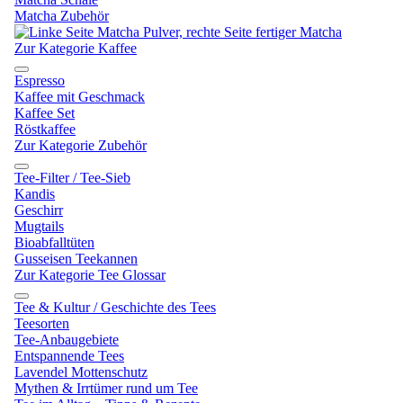
Matcha Zubehör
Zur Kategorie Kaffee
Espresso
Kaffee mit Geschmack
Kaffee Set
Röstkaffee
Zur Kategorie Zubehör
Tee-Filter / Tee-Sieb
Kandis
Geschirr
Mugtails
Bioabfalltüten
Gusseisen Teekannen
Zur Kategorie Tee Glossar
Tee & Kultur / Geschichte des Tees
Teesorten
Tee-Anbaugebiete
Entspannende Tees
Lavendel Mottenschutz
Mythen & Irrtümer rund um Tee