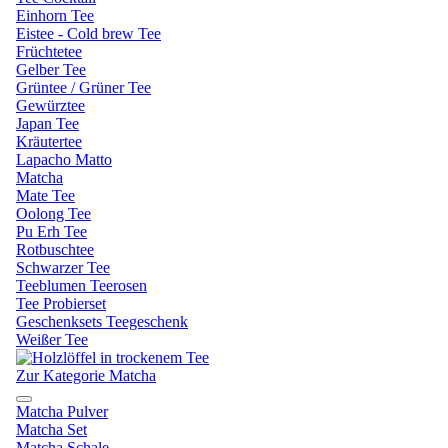
Einhorn Tee
Eistee - Cold brew Tee
Früchtetee
Gelber Tee
Grüntee / Grüner Tee
Gewürztee
Japan Tee
Kräutertee
Lapacho Matto
Matcha
Mate Tee
Oolong Tee
Pu Erh Tee
Rotbuschtee
Schwarzer Tee
Teeblumen Teerosen
Tee Probierset
Geschenksets Teegeschenk
Weißer Tee
Zur Kategorie Matcha
Matcha Pulver
Matcha Set
Matcha Schale