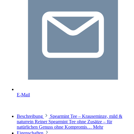
E-Mail
Beschreibung
Spearmint Tee – Krauseminze, mild &
naturrein Reiner Spearmint Tee ohne Zusätze – für
natürlichen Genuss ohne Kompromis…
Mehr
Eigenschaften