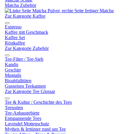
Matcha Zubehör
Zur Kategorie Kaffee
Espresso
Kaffee mit Geschmack
Kaffee Set
Röstkaffee
Zur Kategorie Zubehör
Tee-Filter / Tee-Sieb
Kandis
Geschirr
Mugtails
Bioabfalltüten
Gusseisen Teekannen
Zur Kategorie Tee Glossar
Tee & Kultur / Geschichte des Tees
Teesorten
Tee-Anbaugebiete
Entspannende Tees
Lavendel Mottenschutz
Mythen & Irrtümer rund um Tee