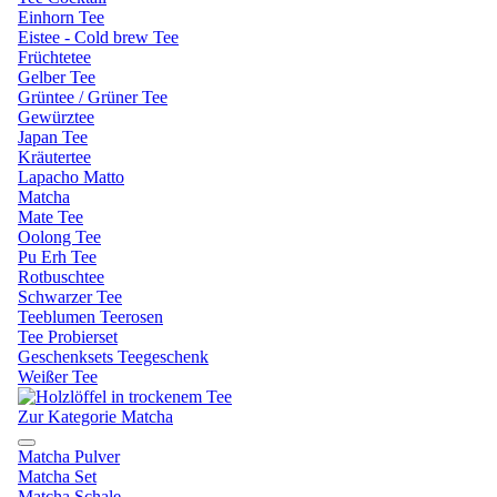
Einhorn Tee
Eistee - Cold brew Tee
Früchtetee
Gelber Tee
Grüntee / Grüner Tee
Gewürztee
Japan Tee
Kräutertee
Lapacho Matto
Matcha
Mate Tee
Oolong Tee
Pu Erh Tee
Rotbuschtee
Schwarzer Tee
Teeblumen Teerosen
Tee Probierset
Geschenksets Teegeschenk
Weißer Tee
Zur Kategorie Matcha
Matcha Pulver
Matcha Set
Matcha Schale