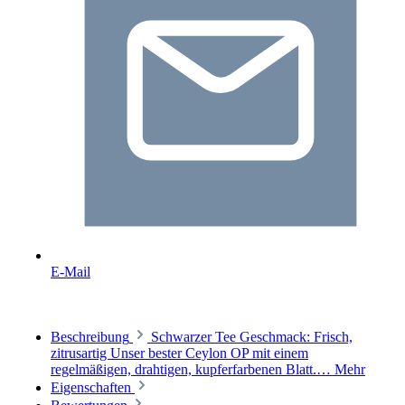
E-Mail
Beschreibung
Schwarzer Tee Geschmack: Frisch,
zitrusartig Unser bester Ceylon OP mit einem
regelmäßigen, drahtigen, kupferfarbenen Blatt.…
Mehr
Eigenschaften