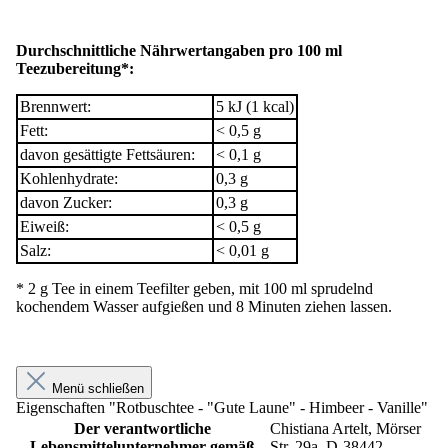
Durchschnittliche Nährwertangaben pro 100 ml
Teezubereitung*:
Brennwert:
5 kJ (1 kcal)
Fett:
< 0,5 g
davon gesättigte Fettsäuren:
< 0,1 g
Kohlenhydrate:
0,3 g
davon Zucker:
0,3 g
Eiweiß:
< 0,5 g
Salz:
< 0,01 g
* 2 g Tee in einem Teefilter geben, mit 100 ml sprudelnd
kochendem Wasser aufgießen und 8 Minuten ziehen lassen.
Menü schließen
Eigenschaften "Rotbuschtee - "Gute Laune" - Himbeer - Vanille"
Der verantwortliche
Chistiana Artelt, Mörser
Lebensmittelunternehmer gemäß
Str. 29a, D-38442