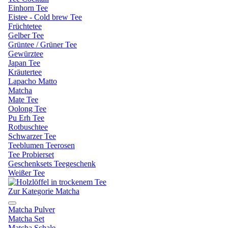
Einhorn Tee
Eistee - Cold brew Tee
Früchtetee
Gelber Tee
Grüntee / Grüner Tee
Gewürztee
Japan Tee
Kräutertee
Lapacho Matto
Matcha
Mate Tee
Oolong Tee
Pu Erh Tee
Rotbuschtee
Schwarzer Tee
Teeblumen Teerosen
Tee Probierset
Geschenksets Teegeschenk
Weißer Tee
Zur Kategorie Matcha
Matcha Pulver
Matcha Set
Matcha Schale