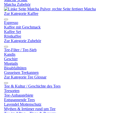
Matcha Zubehör
Zur Kategorie Kaffee
Espresso
Kaffee mit Geschmack
Kaffee Set
Röstkaffee
Zur Kategorie Zubehör
Tee-Filter / Tee-Sieb
Kandis
Geschirr
Mugtails
Bioabfalltüten
Gusseisen Teekannen
Zur Kategorie Tee Glossar
Tee & Kultur / Geschichte des Tees
Teesorten
Tee-Anbaugebiete
Entspannende Tees
Lavendel Mottenschutz
Mythen & Irrtümer rund um Tee