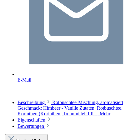
E-Mail
Beschreibung
Rotbuschtee-Mischung, aromatisiert
Geschmack: Himbeer - Vanille Zutaten: Rotbuschtee,
Korinthen (Korinthen, Trennmittel: Pfl…
Mehr
Eigenschaften
Bewertungen