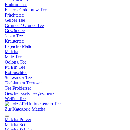
Einhorn Tee
Eistee - Cold brew Tee
Früchtetee
Gelber Tee
Grüntee / Grüner Tee
Gewürztee
Japan Tee
Kräutertee
Lapacho Matto
Matcha
Mate Tee
Oolong Tee
Pu Erh Tee
Rotbuschtee
Schwarzer Tee
Teeblumen Teerosen
Tee Probierset
Geschenksets Teegeschenk
Weißer Tee
Zur Kategorie Matcha
Matcha Pulver
Matcha Set
Matcha Schale