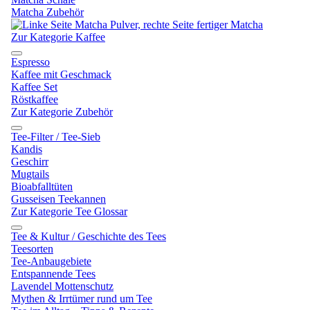
Matcha Zubehör
Zur Kategorie Kaffee
Espresso
Kaffee mit Geschmack
Kaffee Set
Röstkaffee
Zur Kategorie Zubehör
Tee-Filter / Tee-Sieb
Kandis
Geschirr
Mugtails
Bioabfalltüten
Gusseisen Teekannen
Zur Kategorie Tee Glossar
Tee & Kultur / Geschichte des Tees
Teesorten
Tee-Anbaugebiete
Entspannende Tees
Lavendel Mottenschutz
Mythen & Irrtümer rund um Tee