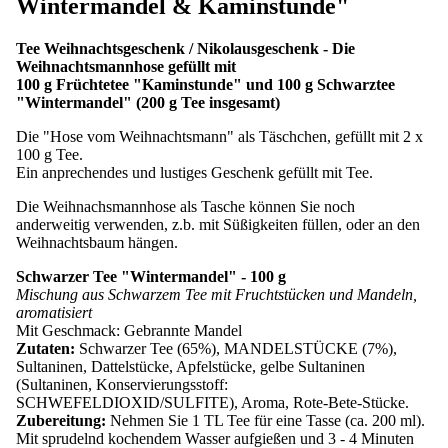
Wintermandel & Kaminstunde"
Tee Weihnachtsgeschenk / Nikolausgeschenk - Die
Weihnachtsmannhose gefüllt mit
100 g Früchtetee "Kaminstunde" und 100 g Schwarztee
"Wintermandel" (200 g Tee insgesamt)
Die "Hose vom Weihnachtsmann" als Täschchen, gefüllt mit 2 x
100 g Tee.
Ein anprechendes und lustiges Geschenk gefüllt mit Tee.
Die Weihnachsmannhose als Tasche können Sie noch
anderweitig verwenden, z.b. mit Süßigkeiten füllen, oder an den
Weihnachtsbaum hängen.
Schwarzer Tee "Wintermandel" - 100 g
Mischung aus Schwarzem Tee mit Fruchtstücken und Mandeln,
aromatisiert
Mit Geschmack: Gebrannte Mandel
Zutaten:
Schwarzer Tee (65%), MANDELSTÜCKE (7%),
Sultaninen, Dattelstücke, Apfelstücke, gelbe Sultaninen
(Sultaninen, Konservierungsstoff:
SCHWEFELDIOXID/SULFITE), Aroma, Rote-Bete-Stücke.
Zubereitung:
Nehmen Sie 1 TL Tee für eine Tasse (ca. 200 ml).
Mit sprudelnd kochendem Wasser aufgießen und 3 - 4 Minuten