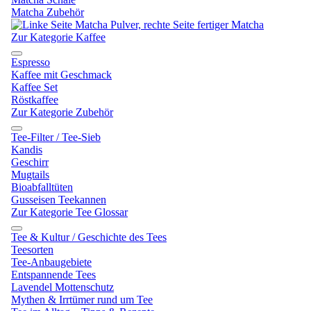
Matcha Zubehör
Zur Kategorie Kaffee
Espresso
Kaffee mit Geschmack
Kaffee Set
Röstkaffee
Zur Kategorie Zubehör
Tee-Filter / Tee-Sieb
Kandis
Geschirr
Mugtails
Bioabfalltüten
Gusseisen Teekannen
Zur Kategorie Tee Glossar
Tee & Kultur / Geschichte des Tees
Teesorten
Tee-Anbaugebiete
Entspannende Tees
Lavendel Mottenschutz
Mythen & Irrtümer rund um Tee