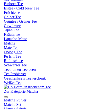
Einhorn Tee
Eistee - Cold brew Tee
Früchtetee
Gelber Tee
Grüntee / Grüner Tee
Gewürztee
Japan Tee
Kräutertee
Lapacho Matto
Matcha
Mate Tee
Oolong Tee
Pu Erh Tee
Rotbuschtee
Schwarzer Tee
Teeblumen Teerosen
Tee Probierset
Geschenksets Teegeschenk
Weißer Tee
Zur Kategorie Matcha
Matcha Pulver
Matcha Set
Matcha Schale