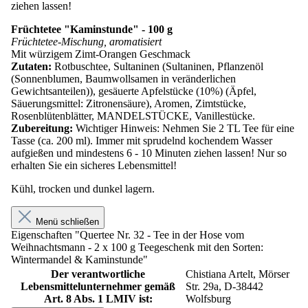
ziehen lassen!
Früchtetee "Kaminstunde" - 100 g
Früchtetee-Mischung, aromatisiert
Mit würzigem Zimt-Orangen Geschmack
Zutaten:
Rotbuschtee, Sultaninen (Sultaninen, Pflanzenöl
(Sonnenblumen, Baumwollsamen in veränderlichen
Gewichtsanteilen)), gesäuerte Apfelstücke (10%) (Äpfel,
Säuerungsmittel: Zitronensäure), Aromen, Zimtstücke,
Rosenblütenblätter, MANDELSTÜCKE, Vanillestücke.
Zubereitung:
Wichtiger Hinweis: Nehmen Sie 2 TL Tee für eine
Tasse (ca. 200 ml). Immer mit sprudelnd kochendem Wasser
aufgießen und mindestens 6 - 10 Minuten ziehen lassen! Nur so
erhalten Sie ein sicheres Lebensmittel!
Kühl, trocken und dunkel lagern.
Menü schließen
Eigenschaften "Quertee Nr. 32 - Tee in der Hose vom
Weihnachtsmann - 2 x 100 g Teegeschenk mit den Sorten:
Wintermandel & Kaminstunde"
Der verantwortliche
Chistiana Artelt, Mörser
Lebensmittelunternehmer gemäß
Str. 29a, D-38442
Art. 8 Abs. 1 LMIV ist:
Wolfsburg