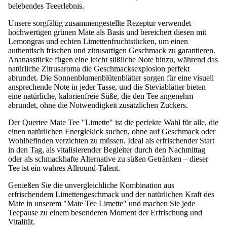
belebendes Teeerlebnis.
Unsere sorgfältig zusammengestellte Rezeptur verwendet
hochwertigen grünen Mate als Basis und bereichert diesen mit
Lemongras und echten Limettenfruchtstücken, um einen
authentisch frischen und zitrusartigen Geschmack zu garantieren.
Ananasstücke fügen eine leicht süßliche Note hinzu, während das
natürliche Zitrusaroma die Geschmacksexplosion perfekt
abrundet. Die Sonnenblumenblütenblätter sorgen für eine visuell
ansprechende Note in jeder Tasse, und die Steviablätter bieten
eine natürliche, kalorienfreie Süße, die den Tee angenehm
abrundet, ohne die Notwendigkeit zusätzlichen Zuckers.
Der Quertee Mate Tee "Limette" ist die perfekte Wahl für alle, die
einen natürlichen Energiekick suchen, ohne auf Geschmack oder
Wohlbefinden verzichten zu müssen. Ideal als erfrischender Start
in den Tag, als vitalisierender Begleiter durch den Nachmittag
oder als schmackhafte Alternative zu süßen Getränken – dieser
Tee ist ein wahres Allround-Talent.
Genießen Sie die unvergleichliche Kombination aus
erfrischendem Limettengeschmack und der natürlichen Kraft des
Mate in unserem "Mate Tee Limette" und machen Sie jede
Teepause zu einem besonderen Moment der Erfrischung und
Vitalität.