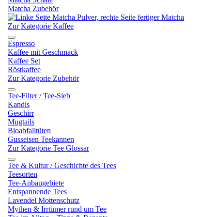
Matcha Zubehör
Zur Kategorie Kaffee
Espresso
Kaffee mit Geschmack
Kaffee Set
Röstkaffee
Zur Kategorie Zubehör
Tee-Filter / Tee-Sieb
Kandis
Geschirr
Mugtails
Bioabfalltüten
Gusseisen Teekannen
Zur Kategorie Tee Glossar
Tee & Kultur / Geschichte des Tees
Teesorten
Tee-Anbaugebiete
Entspannende Tees
Lavendel Mottenschutz
Mythen & Irrtümer rund um Tee