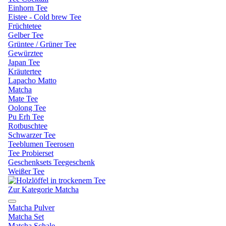
Einhorn Tee
Eistee - Cold brew Tee
Früchtetee
Gelber Tee
Grüntee / Grüner Tee
Gewürztee
Japan Tee
Kräutertee
Lapacho Matto
Matcha
Mate Tee
Oolong Tee
Pu Erh Tee
Rotbuschtee
Schwarzer Tee
Teeblumen Teerosen
Tee Probierset
Geschenksets Teegeschenk
Weißer Tee
Zur Kategorie Matcha
Matcha Pulver
Matcha Set
Matcha Schale