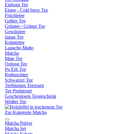
Einhorn Tee
Eistee - Cold brew Tee
Früchtetee
Gelber Tee
Grüntee / Grüner Tee
Gewürztee
Japan Tee
Kräutertee
Lapacho Matto
Matcha
Mate Tee
Oolong Tee
Pu Erh Tee
Rotbuschtee
Schwarzer Tee
Teeblumen Teerosen
Tee Probierset
Geschenksets Teegeschenk
Weißer Tee
Zur Kategorie Matcha
Matcha Pulver
Matcha Set
Matcha Schale