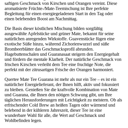
saftigen Geschmack von Kirschen und Orangen vereint. Diese
aromatisierte Früchte-/Mate-Teemischung ist Ihre perfekte
Begleitung für einen energiegeladenen Start in den Tag oder
einen belebenden Boost am Nachmittag.
Die Basis dieser köstlichen Mischung bilden sorgfältig
ausgewählte Apfelstücke und grüner Mate, bekannt für seine
natürlichen anregenden Wirkstoffe. Guavenstücke fügen eine
exotische Süße hinzu, während Zichorienwurzel und süße
Brombeerblätter das Geschmacksprofil abrunden.
Hagebuttenschalen und Guaranasaat steigern den Energiegehalt
und fördern die mentale Klarheit. Der natürliche Geschmack von
frischen Kirschen verleiht dem Tee eine fruchtige Note, die
perfekt mit der zitrusartigen Frische der Orangen harmoniert.
Quertee Mate Tee Guarana ist mehr als nur ein Tee – es ist ein
natürlicher Energielieferant, der Ihnen hilft, aktiv und fokussiert
zu bleiben. Genießen Sie die kraftvolle Kombination von Mate
und Guarana, die Ihnen den nötigen Schwung gibt, um Ihre
täglichen Herausforderungen mit Leichtigkeit zu meistern. Ob als
erfrischender Cold Brew an heißen Tagen oder wärmend und
belebend in der kühleren Jahreszeit, dieser Tee ist eine
wunderbare Wahl für alle, die Wert auf Geschmack und
Wohlbefinden legen.