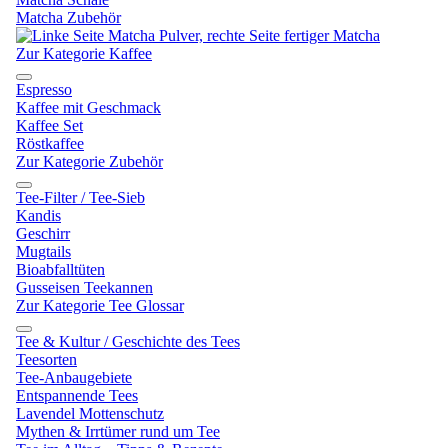
Matcha Zubehör
Zur Kategorie Kaffee
Espresso
Kaffee mit Geschmack
Kaffee Set
Röstkaffee
Zur Kategorie Zubehör
Tee-Filter / Tee-Sieb
Kandis
Geschirr
Mugtails
Bioabfalltüten
Gusseisen Teekannen
Zur Kategorie Tee Glossar
Tee & Kultur / Geschichte des Tees
Teesorten
Tee-Anbaugebiete
Entspannende Tees
Lavendel Mottenschutz
Mythen & Irrtümer rund um Tee