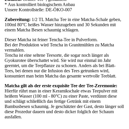
* Aus kontrolliert biologischem Anbau
Unsere Kontrollstelle: DE-ÖKO-007
Zubereitung:
1/2 TL Matcha Tee in eine Matcha-Schale geben,
100ml 80°C heißes Wasser hinzugeben und 30 Sekunden mit
einem Matcha Besen schaumig schlagen.
Dieser Matcha ist feiner Tencha-Tee in Pulverform.
Bei der Produktion wird Tencha in Granitmühlen zu Matcha
vermahlen.
Tencha ist eine seltene Teesorte, die sogar noch länger als
Gyokurotee überschattet wird. Sie wird nur einmal im Jahr
geerntet, um die Teepflanze zu schonen. Anders als bei Blatt-
Tees, bei denen nur die Infusion des Tees getrunken wird,
konsumiert man beim Matcha das gesamte wertvolle Teeblatt.
Matcha gilt als der erste exquisite Tee der Tee-Zeremonie:
Hierfür rührt man in einer Keramikschale etwas Teepulver mit
heißem Wasser (100 ml - 80°C) zu einer Paste, verdünnt diese
und schlägt schließlich das fertige Getränk mit einem
Bambusbesen schaumig. Je geschätzter der Gast, desto länger soll
diese Prozedur dauern und desto dicker folglich der Schaum
ausfallen.