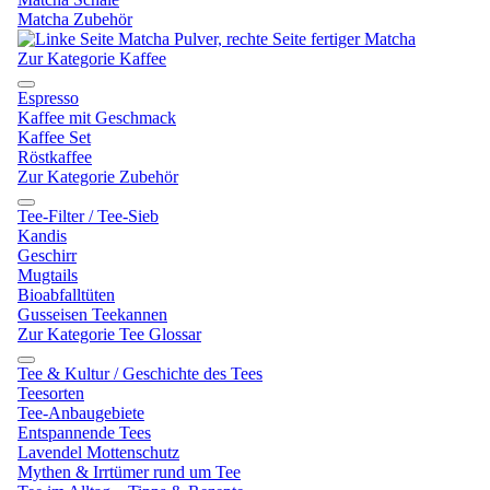
Matcha Zubehör
Zur Kategorie Kaffee
Espresso
Kaffee mit Geschmack
Kaffee Set
Röstkaffee
Zur Kategorie Zubehör
Tee-Filter / Tee-Sieb
Kandis
Geschirr
Mugtails
Bioabfalltüten
Gusseisen Teekannen
Zur Kategorie Tee Glossar
Tee & Kultur / Geschichte des Tees
Teesorten
Tee-Anbaugebiete
Entspannende Tees
Lavendel Mottenschutz
Mythen & Irrtümer rund um Tee