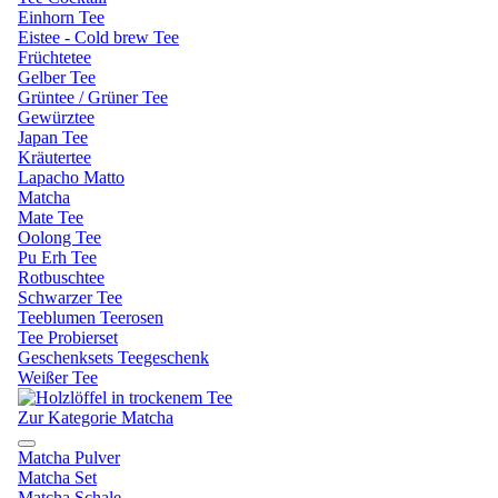
Einhorn Tee
Eistee - Cold brew Tee
Früchtetee
Gelber Tee
Grüntee / Grüner Tee
Gewürztee
Japan Tee
Kräutertee
Lapacho Matto
Matcha
Mate Tee
Oolong Tee
Pu Erh Tee
Rotbuschtee
Schwarzer Tee
Teeblumen Teerosen
Tee Probierset
Geschenksets Teegeschenk
Weißer Tee
Zur Kategorie Matcha
Matcha Pulver
Matcha Set
Matcha Schale