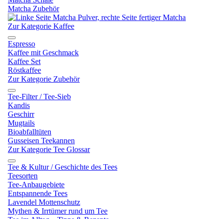
Matcha Zubehör
Zur Kategorie Kaffee
Espresso
Kaffee mit Geschmack
Kaffee Set
Röstkaffee
Zur Kategorie Zubehör
Tee-Filter / Tee-Sieb
Kandis
Geschirr
Mugtails
Bioabfalltüten
Gusseisen Teekannen
Zur Kategorie Tee Glossar
Tee & Kultur / Geschichte des Tees
Teesorten
Tee-Anbaugebiete
Entspannende Tees
Lavendel Mottenschutz
Mythen & Irrtümer rund um Tee