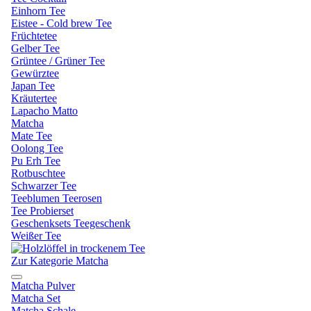
Einhorn Tee
Eistee - Cold brew Tee
Früchtetee
Gelber Tee
Grüntee / Grüner Tee
Gewürztee
Japan Tee
Kräutertee
Lapacho Matto
Matcha
Mate Tee
Oolong Tee
Pu Erh Tee
Rotbuschtee
Schwarzer Tee
Teeblumen Teerosen
Tee Probierset
Geschenksets Teegeschenk
Weißer Tee
Zur Kategorie Matcha
Matcha Pulver
Matcha Set
Matcha Schale