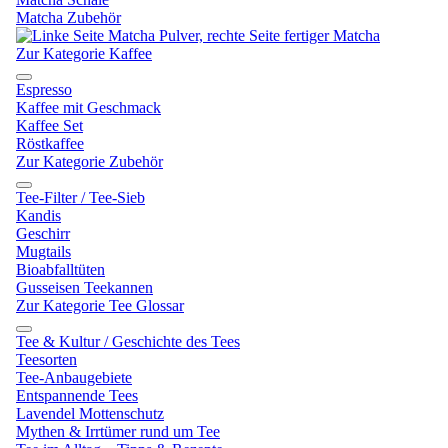
Matcha Zubehör
Zur Kategorie Kaffee
Espresso
Kaffee mit Geschmack
Kaffee Set
Röstkaffee
Zur Kategorie Zubehör
Tee-Filter / Tee-Sieb
Kandis
Geschirr
Mugtails
Bioabfalltüten
Gusseisen Teekannen
Zur Kategorie Tee Glossar
Tee & Kultur / Geschichte des Tees
Teesorten
Tee-Anbaugebiete
Entspannende Tees
Lavendel Mottenschutz
Mythen & Irrtümer rund um Tee