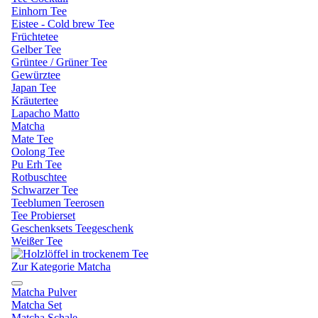
Einhorn Tee
Eistee - Cold brew Tee
Früchtetee
Gelber Tee
Grüntee / Grüner Tee
Gewürztee
Japan Tee
Kräutertee
Lapacho Matto
Matcha
Mate Tee
Oolong Tee
Pu Erh Tee
Rotbuschtee
Schwarzer Tee
Teeblumen Teerosen
Tee Probierset
Geschenksets Teegeschenk
Weißer Tee
Zur Kategorie Matcha
Matcha Pulver
Matcha Set
Matcha Schale