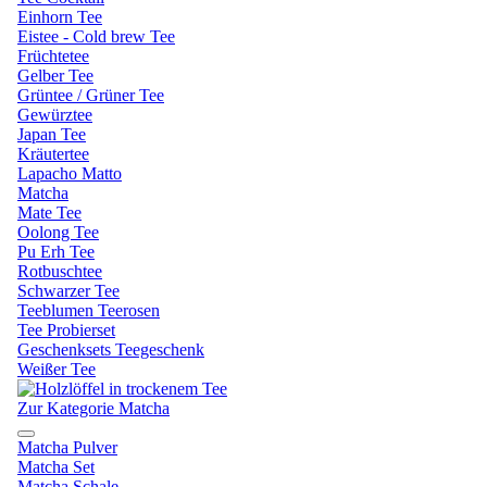
Einhorn Tee
Eistee - Cold brew Tee
Früchtetee
Gelber Tee
Grüntee / Grüner Tee
Gewürztee
Japan Tee
Kräutertee
Lapacho Matto
Matcha
Mate Tee
Oolong Tee
Pu Erh Tee
Rotbuschtee
Schwarzer Tee
Teeblumen Teerosen
Tee Probierset
Geschenksets Teegeschenk
Weißer Tee
Zur Kategorie Matcha
Matcha Pulver
Matcha Set
Matcha Schale