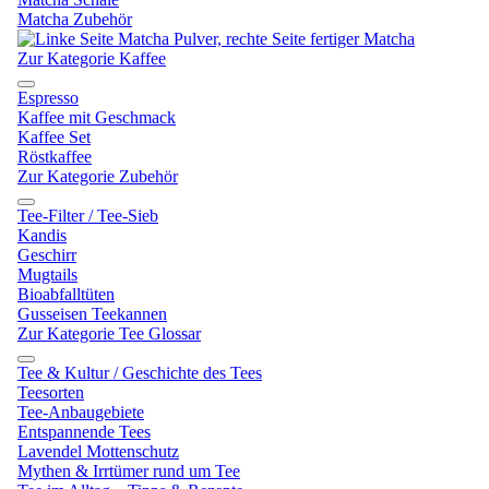
Matcha Zubehör
Zur Kategorie Kaffee
Espresso
Kaffee mit Geschmack
Kaffee Set
Röstkaffee
Zur Kategorie Zubehör
Tee-Filter / Tee-Sieb
Kandis
Geschirr
Mugtails
Bioabfalltüten
Gusseisen Teekannen
Zur Kategorie Tee Glossar
Tee & Kultur / Geschichte des Tees
Teesorten
Tee-Anbaugebiete
Entspannende Tees
Lavendel Mottenschutz
Mythen & Irrtümer rund um Tee