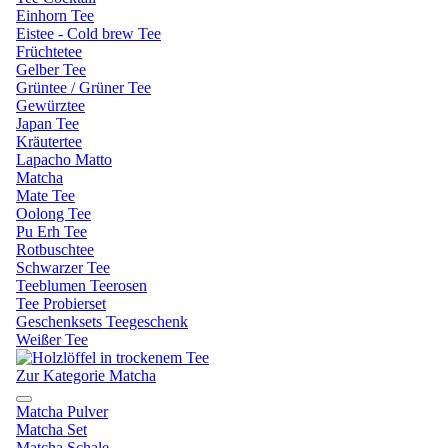
Einhorn Tee
Eistee - Cold brew Tee
Früchtetee
Gelber Tee
Grüntee / Grüner Tee
Gewürztee
Japan Tee
Kräutertee
Lapacho Matto
Matcha
Mate Tee
Oolong Tee
Pu Erh Tee
Rotbuschtee
Schwarzer Tee
Teeblumen Teerosen
Tee Probierset
Geschenksets Teegeschenk
Weißer Tee
Zur Kategorie Matcha
Matcha Pulver
Matcha Set
Matcha Schale