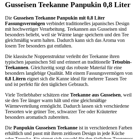
Gusseisen Teekanne Panpukin 0,8 Liter
Die
Gusseisen Teekanne Panpukin mit 0,8 Liter
Fassungsvermögen
verbindet traditionelles japanisches Design
mit hochwertiger Verarbeitung. Teekannen aus Gusseisen sind
besonders beliebt, weil sie Wärme lange speichern und den Tee
gleichmäßig warm halten. Dadurch kann sich das Aroma von
losem Tee besonders gut entfalten.
Die klassische Noppenstruktur verleiht der Teekanne ihren
typischen japanischen Stil und erinnert an traditionelle
Tetsubin-
Teekannen
. Gleichzeitig sorgt das robuste Material für eine
besonders langlebige Qualität. Mit einem Fassungsvermögen von
0,8 Litern
eignet sich die Kanne ideal für mehrere Tassen Tee
und ist perfekt für den täglichen Gebrauch.
Viele Teeliebhaber schätzen eine
Teekanne aus Gusseisen
, weil
sie den Tee länger warm hält und eine gleichmäßige
Wärmeverteilung ermöglicht. Dadurch lassen sich verschiedene
Teesorten wie grüner Tee, schwarzer Tee oder Kräutertee
besonders aromatisch zubereiten.
Die
Panpukin Gusseisen Teekanne
ist in verschiedenen Farben
erhältlich und passt mit ihrem zeitlosen Design in jede Küche
oder Teeecke. Sie eignet sich sowohl für den täglichen Teegenuss