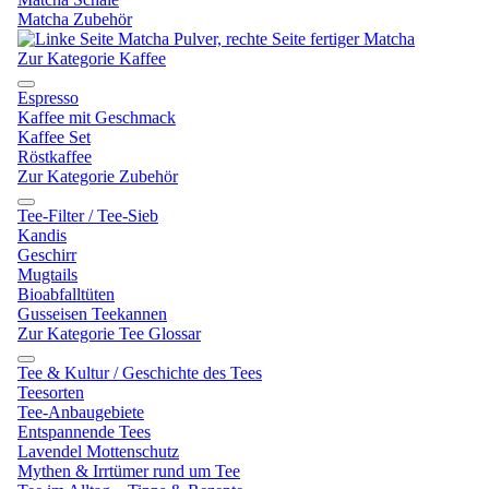
Matcha Zubehör
Zur Kategorie Kaffee
Espresso
Kaffee mit Geschmack
Kaffee Set
Röstkaffee
Zur Kategorie Zubehör
Tee-Filter / Tee-Sieb
Kandis
Geschirr
Mugtails
Bioabfalltüten
Gusseisen Teekannen
Zur Kategorie Tee Glossar
Tee & Kultur / Geschichte des Tees
Teesorten
Tee-Anbaugebiete
Entspannende Tees
Lavendel Mottenschutz
Mythen & Irrtümer rund um Tee