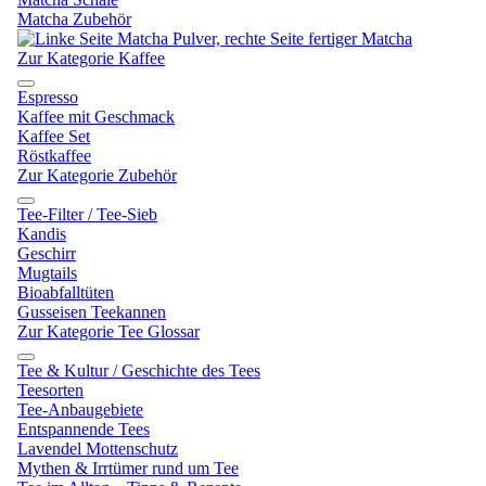
Matcha Zubehör
Zur Kategorie Kaffee
Espresso
Kaffee mit Geschmack
Kaffee Set
Röstkaffee
Zur Kategorie Zubehör
Tee-Filter / Tee-Sieb
Kandis
Geschirr
Mugtails
Bioabfalltüten
Gusseisen Teekannen
Zur Kategorie Tee Glossar
Tee & Kultur / Geschichte des Tees
Teesorten
Tee-Anbaugebiete
Entspannende Tees
Lavendel Mottenschutz
Mythen & Irrtümer rund um Tee