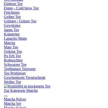
Einhorn Tee
Eistee - Cold brew Tee
Früchtetee
Gelber Tee
Grüntee / Grüner Tee
Gewürztee
Japan Tee
Kräutertee
Lapacho Matto
Matcha
Mate Tee
Oolong Tee
Pu Erh Tee
Rotbuschtee
Schwarzer Tee
Teeblumen Teerosen
Tee Probierset
Geschenksets Teegeschenk
Weißer Tee
Zur Kategorie Matcha
Matcha Pulver
Matcha Set
Matcha Schale