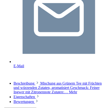
E-Mail
Beschreibung
Mischung aus Grünem Tee mit Früchten
und würzenden Zutaten, aromatisiert Geschmack: Feiner
Ingwer mit Zitronennote Zutaten:…
Mehr
Eigenschaften
Bewertungen