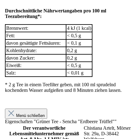
Durchschnittliche Nährwertangaben pro 100 ml
Teezubereitung*:
Brennwert:
4 kJ (1 kcal)
Fett:
< 0,5 g
davon gesättigte Fettsäuren:
< 0,1 g
Kohlenhydrate:
0,2 g
davon Zucker:
0,2 g
Eiweiß:
< 0,5 g
Salz:
< 0,01 g
* 2 g Tee in einem Teefilter geben, mit 100 ml sprudelnd
kochendem Wasser aufgießen und 8 Minuten ziehen lassen.
Menü schließen
Eigenschaften "Grüner Tee - Sencha "Erdbeere Trüffel""
Der verantwortliche
Chistiana Artelt, Mörser
Lebensmittelunternehmer gemäß
Str. 29a, D-38442