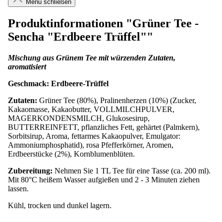
Menü schließen
Produktinformationen "Grüner Tee -
Sencha "Erdbeere Trüffel""
Mischung aus Grünem Tee mit würzenden Zutaten,
aromatisiert
Geschmack: Erdbeere-Trüffel
Zutaten:
Grüner Tee (80%), Pralinenherzen (10%) (Zucker,
Kakaomasse, Kakaobutter, VOLLMILCHPULVER,
MAGERKONDENSMILCH, Glukosesirup,
BUTTERREINFETT, pflanzliches Fett, gehärtet (Palmkern),
Sorbitsirup, Aroma, fettarmes Kakaopulver, Emulgator:
Ammoniumphosphatid), rosa Pfefferkörner, Aromen,
Erdbeerstücke (2%), Kornblumenblüten.
Zubereitung:
Nehmen Sie 1 TL Tee für eine Tasse (ca. 200 ml).
Mit 80°C heißem Wasser aufgießen und 2 - 3 Minuten ziehen
lassen.
Kühl, trocken und dunkel lagern.