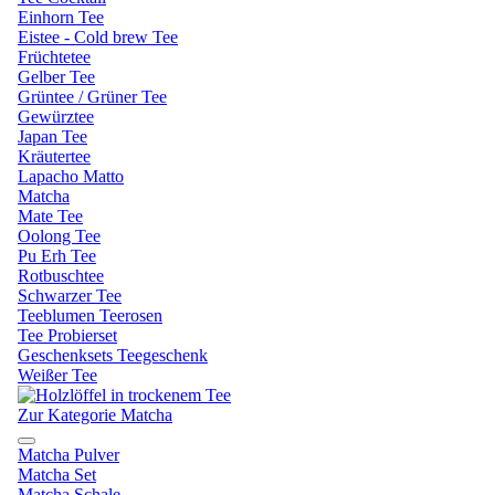
Einhorn Tee
Eistee - Cold brew Tee
Früchtetee
Gelber Tee
Grüntee / Grüner Tee
Gewürztee
Japan Tee
Kräutertee
Lapacho Matto
Matcha
Mate Tee
Oolong Tee
Pu Erh Tee
Rotbuschtee
Schwarzer Tee
Teeblumen Teerosen
Tee Probierset
Geschenksets Teegeschenk
Weißer Tee
Zur Kategorie Matcha
Matcha Pulver
Matcha Set
Matcha Schale