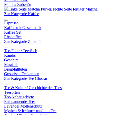
Matcha Zubehör
Zur Kategorie Kaffee
Espresso
Kaffee mit Geschmack
Kaffee Set
Röstkaffee
Zur Kategorie Zubehör
Tee-Filter / Tee-Sieb
Kandis
Geschirr
Mugtails
Bioabfalltüten
Gusseisen Teekannen
Zur Kategorie Tee Glossar
Tee & Kultur / Geschichte des Tees
Teesorten
Tee-Anbaugebiete
Entspannende Tees
Lavendel Mottenschutz
Mythen & Irrtümer rund um Tee