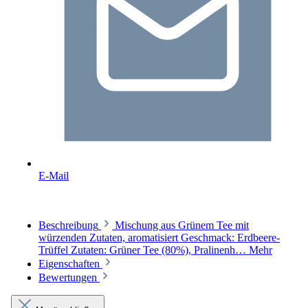
E-Mail
Beschreibung
Mischung aus Grünem Tee mit
würzenden Zutaten, aromatisiert Geschmack: Erdbeere-
Trüffel Zutaten: Grüner Tee (80%), Pralinenh…
Mehr
Eigenschaften
Bewertungen