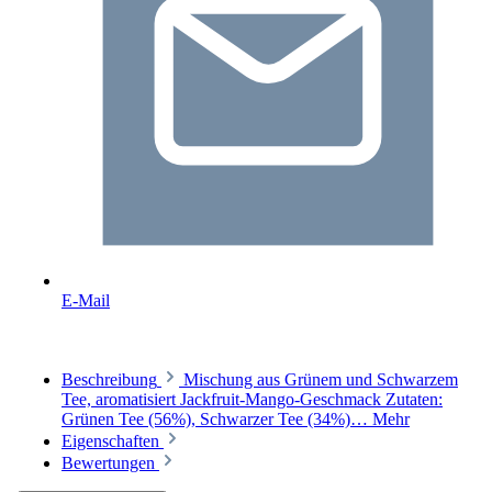
E-Mail
Beschreibung
Mischung aus Grünem und Schwarzem
Tee, aromatisiert Jackfruit-Mango-Geschmack Zutaten:
Grünen Tee (56%), Schwarzer Tee (34%)…
Mehr
Eigenschaften
Bewertungen