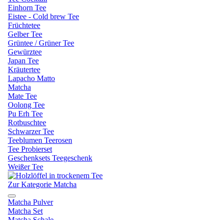
Einhorn Tee
Eistee - Cold brew Tee
Früchtetee
Gelber Tee
Grüntee / Grüner Tee
Gewürztee
Japan Tee
Kräutertee
Lapacho Matto
Matcha
Mate Tee
Oolong Tee
Pu Erh Tee
Rotbuschtee
Schwarzer Tee
Teeblumen Teerosen
Tee Probierset
Geschenksets Teegeschenk
Weißer Tee
Zur Kategorie Matcha
Matcha Pulver
Matcha Set
Matcha Schale