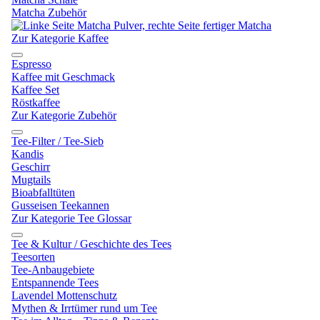
Matcha Zubehör
Zur Kategorie Kaffee
Espresso
Kaffee mit Geschmack
Kaffee Set
Röstkaffee
Zur Kategorie Zubehör
Tee-Filter / Tee-Sieb
Kandis
Geschirr
Mugtails
Bioabfalltüten
Gusseisen Teekannen
Zur Kategorie Tee Glossar
Tee & Kultur / Geschichte des Tees
Teesorten
Tee-Anbaugebiete
Entspannende Tees
Lavendel Mottenschutz
Mythen & Irrtümer rund um Tee