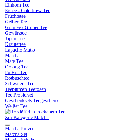
Einhorn Tee
Eistee - Cold brew Tee
Früchtetee
Gelber Tee
Grüntee / Grüner Tee
Gewürztee
Japan Tee
Kräutertee
Lapacho Matto
Matcha
Mate Tee
Oolong Tee
Pu Erh Tee
Rotbuschtee
Schwarzer Tee
Teeblumen Teerosen
Tee Probierset
Geschenksets Teegeschenk
Weißer Tee
Zur Kategorie Matcha
Matcha Pulver
Matcha Set
Matcha Schale