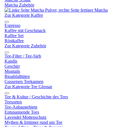
Matcha Zubehör
Zur Kategorie Kaffee
Espresso
Kaffee mit Geschmack
Kaffee Set
Röstkaffee
Zur Kategorie Zubehör
Tee-Filter / Tee-Sieb
Kandis
Geschirr
Mugtails
Bioabfalltüten
Gusseisen Teekannen
Zur Kategorie Tee Glossar
Tee & Kultur / Geschichte des Tees
Teesorten
Tee-Anbaugebiete
Entspannende Tees
Lavendel Mottenschutz
Mythen & Irrtümer rund um Tee