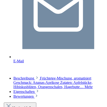
E-Mail
Beschreibung
Früchtetee-Mischung, aromatisiert
Geschmack: Ananas-Aprikose Zutaten: Apfelstücke,
Hibiskusblüten, Orangenschalen, Hagebutte…
Mehr
Eigenschaften
Bewertungen