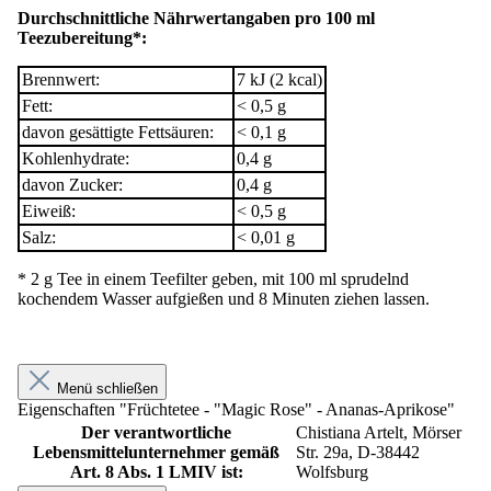
Durchschnittliche Nährwertangaben pro 100 ml
Teezubereitung*:
Brennwert:
7 kJ (2 kcal)
Fett:
< 0,5 g
davon gesättigte Fettsäuren:
< 0,1 g
Kohlenhydrate:
0,4 g
davon Zucker:
0,4 g
Eiweiß:
< 0,5 g
Salz:
< 0,01 g
* 2 g Tee in einem Teefilter geben, mit 100 ml sprudelnd
kochendem Wasser aufgießen und 8 Minuten ziehen lassen.
Menü schließen
Eigenschaften "Früchtetee - "Magic Rose" - Ananas-Aprikose"
Der verantwortliche
Chistiana Artelt, Mörser
Lebensmittelunternehmer gemäß
Str. 29a, D-38442
Art. 8 Abs. 1 LMIV ist:
Wolfsburg