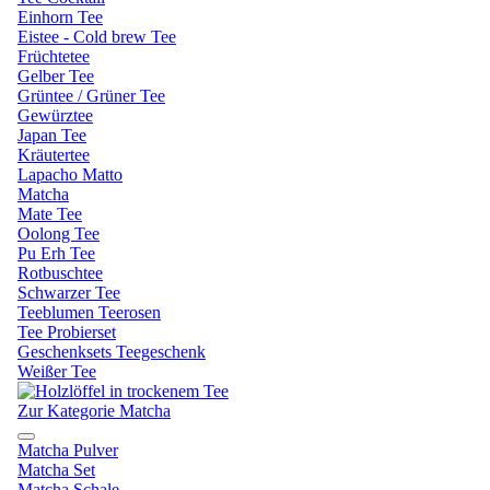
Einhorn Tee
Eistee - Cold brew Tee
Früchtetee
Gelber Tee
Grüntee / Grüner Tee
Gewürztee
Japan Tee
Kräutertee
Lapacho Matto
Matcha
Mate Tee
Oolong Tee
Pu Erh Tee
Rotbuschtee
Schwarzer Tee
Teeblumen Teerosen
Tee Probierset
Geschenksets Teegeschenk
Weißer Tee
Zur Kategorie Matcha
Matcha Pulver
Matcha Set
Matcha Schale