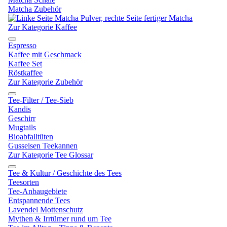
Matcha Zubehör
Zur Kategorie Kaffee
Espresso
Kaffee mit Geschmack
Kaffee Set
Röstkaffee
Zur Kategorie Zubehör
Tee-Filter / Tee-Sieb
Kandis
Geschirr
Mugtails
Bioabfalltüten
Gusseisen Teekannen
Zur Kategorie Tee Glossar
Tee & Kultur / Geschichte des Tees
Teesorten
Tee-Anbaugebiete
Entspannende Tees
Lavendel Mottenschutz
Mythen & Irrtümer rund um Tee