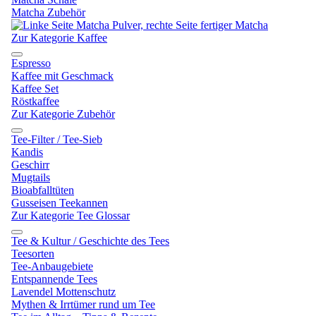
Matcha Zubehör
Zur Kategorie Kaffee
Espresso
Kaffee mit Geschmack
Kaffee Set
Röstkaffee
Zur Kategorie Zubehör
Tee-Filter / Tee-Sieb
Kandis
Geschirr
Mugtails
Bioabfalltüten
Gusseisen Teekannen
Zur Kategorie Tee Glossar
Tee & Kultur / Geschichte des Tees
Teesorten
Tee-Anbaugebiete
Entspannende Tees
Lavendel Mottenschutz
Mythen & Irrtümer rund um Tee