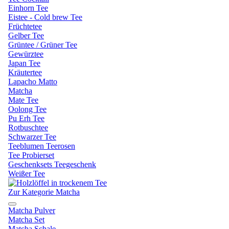
Einhorn Tee
Eistee - Cold brew Tee
Früchtetee
Gelber Tee
Grüntee / Grüner Tee
Gewürztee
Japan Tee
Kräutertee
Lapacho Matto
Matcha
Mate Tee
Oolong Tee
Pu Erh Tee
Rotbuschtee
Schwarzer Tee
Teeblumen Teerosen
Tee Probierset
Geschenksets Teegeschenk
Weißer Tee
Zur Kategorie Matcha
Matcha Pulver
Matcha Set
Matcha Schale