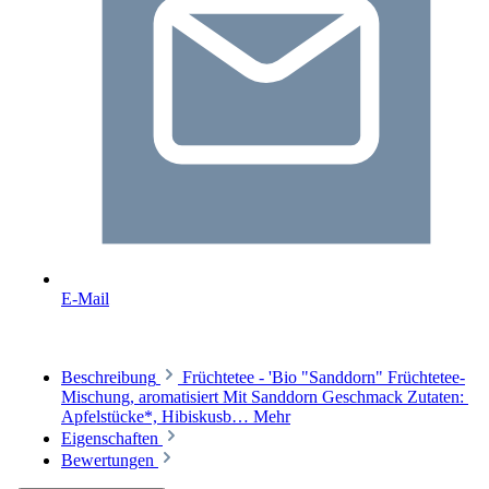
E-Mail
Beschreibung
Früchtetee - 'Bio "Sanddorn" Früchtetee-
Mischung, aromatisiert Mit Sanddorn Geschmack Zutaten:
Apfelstücke*, Hibiskusb…
Mehr
Eigenschaften
Bewertungen