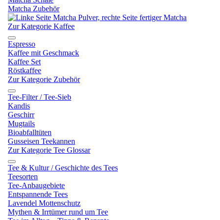
Matcha Zubehör
Zur Kategorie Kaffee
Espresso
Kaffee mit Geschmack
Kaffee Set
Röstkaffee
Zur Kategorie Zubehör
Tee-Filter / Tee-Sieb
Kandis
Geschirr
Mugtails
Bioabfalltüten
Gusseisen Teekannen
Zur Kategorie Tee Glossar
Tee & Kultur / Geschichte des Tees
Teesorten
Tee-Anbaugebiete
Entspannende Tees
Lavendel Mottenschutz
Mythen & Irrtümer rund um Tee