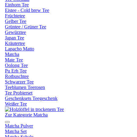
Einhorn Tee
Eistee - Cold brew Tee
Früchtetee
Gelber Tee
Grüntee / Grüner Tee
Gewürztee
Japan Tee
Kräutertee
Lapacho Matto
Matcha
Mate Tee
Oolong Tee
Pu Erh Tee
Rotbuschtee
Schwarzer Tee
Teeblumen Teerosen
Tee Probierset
Geschenksets Teegeschenk
Weißer Tee
Zur Kategorie Matcha
Matcha Pulver
Matcha Set
Matcha Schale