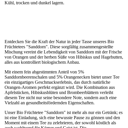
Kühl, trocken und dunkel lagern.
Entdecken Sie die Kraft der Natur in jeder Tasse unseres Bio
Früchtetees "Sanddorn". Diese sorgfältig zusammengestellte
Mischung vereint die Lebendigkeit von Sanddorn mit der Frische
von Orangen und der herben Süße von Hibiskus und Hagebutten,
alles aus kontrolliert biologischem Anbau.
Mit einem fein abgestimmten Anteil von 5%
Sanddornbeerenschalen und 5% Orangenecken bietet unser Tee
ein einzigartiges Geschmackserlebnis, das durch natürliche
Orangen-Aromen perfekt ergänzt wird. Die Kombination aus
Apfelstücken, Hibiskusblüten und Brombeerblättern verleiht
diesem Tee nicht nur seine besondere Note, sondern auch eine
Vielzahl an gesundheitsfördernden Eigenschaften.
Unser Bio Früchtetee "Sanddorn" ist mehr als nur ein Getränk; es
ist eine Einladung, sich eine bewusste Pause zu gönnen und den
Moment mit einem Tee zu zelebrieren, der sowohl köstlich als
auch wohltuend für Körper und Geist ist. Die