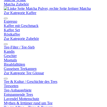
Matcha Zubehör
Zur Kategorie Kaffee
Espresso
Kaffee mit Geschmack
Kaffee Set
Röstkaffee
Zur Kategorie Zubehör
Tee-Filter / Tee-Sieb
Kandis
Geschirr
Mugtails
Bioabfalltüten
Gusseisen Teekannen
Zur Kategorie Tee Glossar
Tee & Kultur / Geschichte des Tees
Teesorten
Tee-Anbaugebiete
Entspannende Tees
Lavendel Mottenschutz
Mythen & Irrtümer rund um Tee