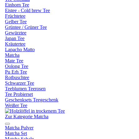
Einhorn Tee
Eistee - Cold brew Tee
Früchtetee
Gelber Tee
Grüntee / Grüner Tee
Gewürztee
Japan Tee
Kräutertee
Lapacho Matto
Matcha
Mate Tee
Oolong Tee
Pu Erh Tee
Rotbuschtee
Schwarzer Tee
Teeblumen Teerosen
Tee Probierset
Geschenksets Teegeschenk
Weißer Tee
Zur Kategorie Matcha
Matcha Pulver
Matcha Set
Matcha Schale