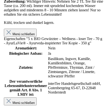
Zubereitung:
Wichtiger Hinweis: Nehmen Sie 2 TL Tee für eine
Tasse (ca. 200 ml). Immer mit sprudelnd kochendem Wasser
aufgießen und mindestens 8 - 10 Minuten ziehen lassen! Nur so
erhalten Sie ein sicheres Lebensmittel!
Kühl, trocken und dunkel lagern.
Menü schließen
Eigenschaften "5 x BIO Gewürztee – Wellness - loser Tee - 70 g
- AyurLaVie® - Ayurveda-inspirierter Tee Kopie - 350 g"
Aromatisiert:
Nein
Biologischer Anbau:
Ja
Basilikum, Ingwer, Kamille,
Kamillenblüten, Orange,
Zutaten:
Pfefferminze, Thymian, Zimt /
Zimtstangen, Zitrone / Limette,
schwarzer Pfeffer
Der verantwortliche
interTee Handelsgesellschaft mbH,
Lebensmittelunternehmer
Gutenbergring 65-67, D-22848
gemäß Art. 8 Abs. 1
Norderstedt
LMIV ist:
Menü schließen