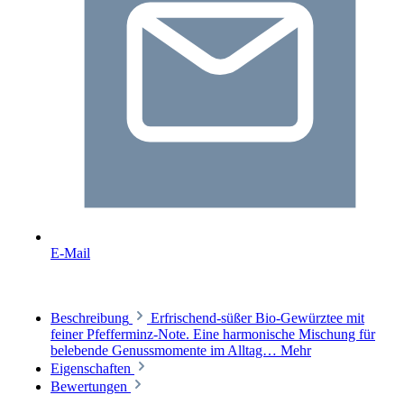
E-Mail
Beschreibung
Erfrischend-süßer Bio-Gewürztee mit
feiner Pfefferminz-Note. Eine harmonische Mischung für
belebende Genussmomente im Alltag…
Mehr
Eigenschaften
Bewertungen