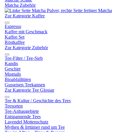
Matcha Zubehör
Zur Kategorie Kaffee
Espresso
Kaffee mit Geschmack
Kaffee Set
Röstkaffee
Zur Kategorie Zubehör
Tee-Filter / Tee-Sieb
Kandis
Geschirr
Mugtails
Bioabfalltüten
Gusseisen Teekannen
Zur Kategorie Tee Glossar
Tee & Kultur / Geschichte des Tees
Teesorten
Tee-Anbaugebiete
Entspannende Tees
Lavendel Mottenschutz
Mythen & Irrtümer rund um Tee