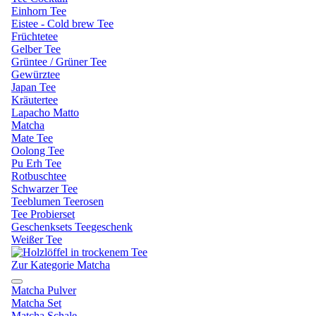
Einhorn Tee
Eistee - Cold brew Tee
Früchtetee
Gelber Tee
Grüntee / Grüner Tee
Gewürztee
Japan Tee
Kräutertee
Lapacho Matto
Matcha
Mate Tee
Oolong Tee
Pu Erh Tee
Rotbuschtee
Schwarzer Tee
Teeblumen Teerosen
Tee Probierset
Geschenksets Teegeschenk
Weißer Tee
Zur Kategorie Matcha
Matcha Pulver
Matcha Set
Matcha Schale