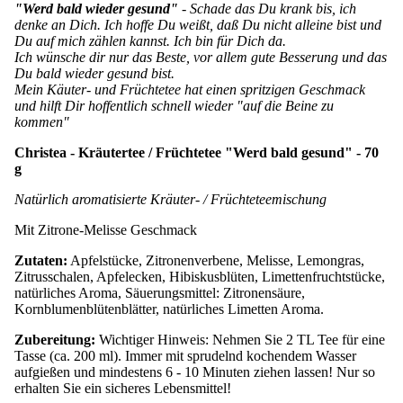
"Werd bald wieder gesund"
- Schade das Du krank bis, ich
denke an Dich. Ich hoffe Du weißt, daß Du nicht alleine bist und
Du auf mich zählen kannst. Ich bin für Dich da.
Ich wünsche dir nur das Beste, vor allem gute Besserung und das
Du bald wieder gesund bist.
Mein Käuter- und Früchtetee hat einen spritzigen Geschmack
und hilft Dir hoffentlich schnell wieder "auf die Beine zu
kommen"
Christea - Kräutertee / Früchtetee "Werd bald gesund" - 70
g
Natürlich aromatisierte Kräuter- / Früchteteemischung
Mit Zitrone-Melisse Geschmack
Zutaten:
Apfelstücke, Zitronenverbene, Melisse, Lemongras,
Zitrusschalen, Apfelecken, Hibiskusblüten, Limettenfruchtstücke,
natürliches Aroma, Säuerungsmittel: Zitronensäure,
Kornblumenblütenblätter, natürliches Limetten Aroma.
Zubereitung:
Wichtiger Hinweis: Nehmen Sie 2 TL Tee für eine
Tasse (ca. 200 ml). Immer mit sprudelnd kochendem Wasser
aufgießen und mindestens 6 - 10 Minuten ziehen lassen! Nur so
erhalten Sie ein sicheres Lebensmittel!