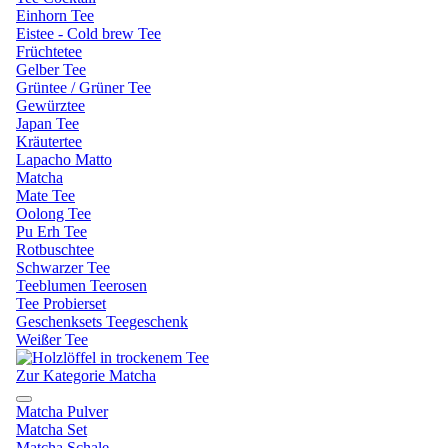
Einhorn Tee
Eistee - Cold brew Tee
Früchtetee
Gelber Tee
Grüntee / Grüner Tee
Gewürztee
Japan Tee
Kräutertee
Lapacho Matto
Matcha
Mate Tee
Oolong Tee
Pu Erh Tee
Rotbuschtee
Schwarzer Tee
Teeblumen Teerosen
Tee Probierset
Geschenksets Teegeschenk
Weißer Tee
Zur Kategorie Matcha
Matcha Pulver
Matcha Set
Matcha Schale