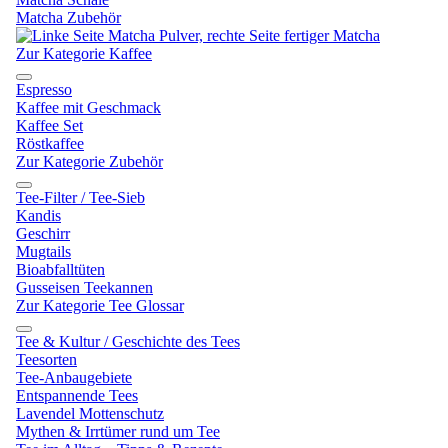
Matcha Zubehör
Zur Kategorie Kaffee
Espresso
Kaffee mit Geschmack
Kaffee Set
Röstkaffee
Zur Kategorie Zubehör
Tee-Filter / Tee-Sieb
Kandis
Geschirr
Mugtails
Bioabfalltüten
Gusseisen Teekannen
Zur Kategorie Tee Glossar
Tee & Kultur / Geschichte des Tees
Teesorten
Tee-Anbaugebiete
Entspannende Tees
Lavendel Mottenschutz
Mythen & Irrtümer rund um Tee