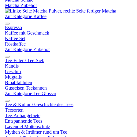
Matcha Zubehör
Zur Kategorie Kaffee
Espresso
Kaffee mit Geschmack
Kaffee Set
Röstkaffee
Zur Kategorie Zubehör
Tee-Filter / Tee-Sieb
Kandis
Geschirr
Mugtails
Bioabfalltüten
Gusseisen Teekannen
Zur Kategorie Tee Glossar
Tee & Kultur / Geschichte des Tees
Teesorten
Tee-Anbaugebiete
Entspannende Tees
Lavendel Mottenschutz
Mythen & Irrtümer rund um Tee