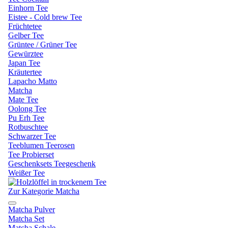
Einhorn Tee
Eistee - Cold brew Tee
Früchtetee
Gelber Tee
Grüntee / Grüner Tee
Gewürztee
Japan Tee
Kräutertee
Lapacho Matto
Matcha
Mate Tee
Oolong Tee
Pu Erh Tee
Rotbuschtee
Schwarzer Tee
Teeblumen Teerosen
Tee Probierset
Geschenksets Teegeschenk
Weißer Tee
Zur Kategorie Matcha
Matcha Pulver
Matcha Set
Matcha Schale