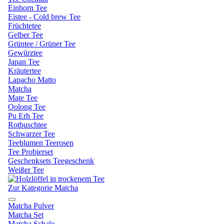
Einhorn Tee
Eistee - Cold brew Tee
Früchtetee
Gelber Tee
Grüntee / Grüner Tee
Gewürztee
Japan Tee
Kräutertee
Lapacho Matto
Matcha
Mate Tee
Oolong Tee
Pu Erh Tee
Rotbuschtee
Schwarzer Tee
Teeblumen Teerosen
Tee Probierset
Geschenksets Teegeschenk
Weißer Tee
Zur Kategorie Matcha
Matcha Pulver
Matcha Set
Matcha Schale