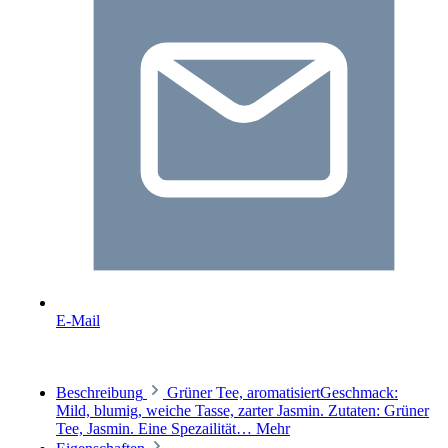
E-Mail
Beschreibung
Grüner Tee, aromatisiertGeschmack:
Mild, blumig, weiche Tasse, zarter Jasmin. Zutaten: Grüner
Tee, Jasmin. Eine Spezailität…
Mehr