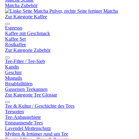
Matcha Zubehör
Zur Kategorie Kaffee
Espresso
Kaffee mit Geschmack
Kaffee Set
Röstkaffee
Zur Kategorie Zubehör
Tee-Filter / Tee-Sieb
Kandis
Geschirr
Mugtails
Bioabfalltüten
Gusseisen Teekannen
Zur Kategorie Tee Glossar
Tee & Kultur / Geschichte des Tees
Teesorten
Tee-Anbaugebiete
Entspannende Tees
Lavendel Mottenschutz
Mythen & Irrtümer rund um Tee