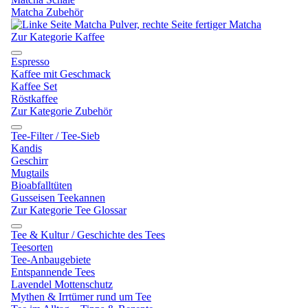
Matcha Zubehör
Zur Kategorie Kaffee
Espresso
Kaffee mit Geschmack
Kaffee Set
Röstkaffee
Zur Kategorie Zubehör
Tee-Filter / Tee-Sieb
Kandis
Geschirr
Mugtails
Bioabfalltüten
Gusseisen Teekannen
Zur Kategorie Tee Glossar
Tee & Kultur / Geschichte des Tees
Teesorten
Tee-Anbaugebiete
Entspannende Tees
Lavendel Mottenschutz
Mythen & Irrtümer rund um Tee