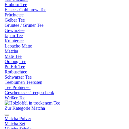
Einhorn Tee
Eistee - Cold brew Tee
Früchtetee
Gelber Tee
Grüntee / Grüner Tee
Gewürztee
Japan Tee
Kräutertee
Lapacho Matto
Matcha
Mate Tee
Oolong Tee
Pu Erh Tee
Rotbuschtee
Schwarzer Tee
Teeblumen Teerosen
Tee Probierset
Geschenksets Teegeschenk
Weißer Tee
Zur Kategorie Matcha
Matcha Pulver
Matcha Set
Matcha Schale