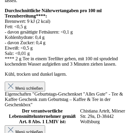
lassen.
Durchschnittliche Nährwertangaben pro 100 ml
Teezubereitung****:
Brennwert: 9 kJ (2 kcal)
Fett: <0,5 g
- davon gesättigte Fettsäuren: <0,1 g
Kohlenhydrate: 0,4 g
- davon Zucker: 0,4 g
Eiweiß: <0,5 g
Salz: <0,01 g
**** 2 g Tee in einem Teefilter geben, mit 100 ml sprudelnd
kochendem Wasser aufgießen und 3 Minuten ziehen lassen.
Kühl, trocken und dunkel lagern.
Menü schließen
Eigenschaften "Geburtstags-Geschenkset "Alles Gute" - Tee &
Kaffee Geschenk zum Geburtstag – Kaffee & Tee in der
Geschenkbox"
Der verantwortliche
Chistiana Artelt, Mörser
Lebensmittelunternehmer gemäß
Str. 29a, D-38442
Art. 8 Abs. 1 LMIV ist:
Wolfsburg
Menü schließen