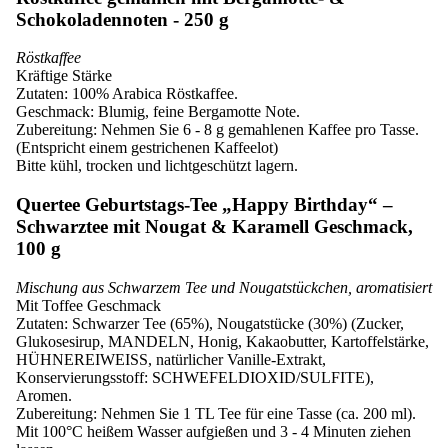
Schokoladennoten - 250 g
Röstkaffee
Kräftige Stärke
Zutaten: 100% Arabica Röstkaffee.
Geschmack: Blumig, feine Bergamotte Note.
Zubereitung: Nehmen Sie 6 - 8 g gemahlenen Kaffee pro Tasse.
(Entspricht einem gestrichenen Kaffeelot)
Bitte kühl, trocken und lichtgeschützt lagern.
Quertee Geburtstags-Tee „Happy Birthday“ –
Schwarztee mit Nougat & Karamell Geschmack,
100 g
Mischung aus Schwarzem Tee und Nougatstückchen, aromatisiert
Mit Toffee Geschmack
Zutaten: Schwarzer Tee (65%), Nougatstücke (30%) (Zucker,
Glukosesirup, MANDELN, Honig, Kakaobutter, Kartoffelstärke,
HÜHNEREIWEISS, natürlicher Vanille-Extrakt,
Konservierungsstoff: SCHWEFELDIOXID/SULFITE),
Aromen.
Zubereitung: Nehmen Sie 1 TL Tee für eine Tasse (ca. 200 ml).
Mit 100°C heißem Wasser aufgießen und 3 - 4 Minuten ziehen