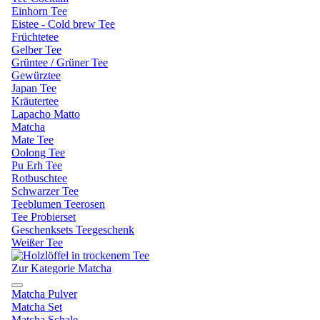
Einhorn Tee
Eistee - Cold brew Tee
Früchtetee
Gelber Tee
Grüntee / Grüner Tee
Gewürztee
Japan Tee
Kräutertee
Lapacho Matto
Matcha
Mate Tee
Oolong Tee
Pu Erh Tee
Rotbuschtee
Schwarzer Tee
Teeblumen Teerosen
Tee Probierset
Geschenksets Teegeschenk
Weißer Tee
Zur Kategorie Matcha
Matcha Pulver
Matcha Set
Matcha Schale