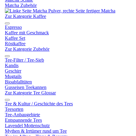
Matcha Zubehör
Zur Kategorie Kaffee
Espresso
Kaffee mit Geschmack
Kaffee Set
Röstkaffee
Zur Kategorie Zubehör
Tee-Filter / Tee-Sieb
Kandis
Geschirr
Mugtails
Bioabfalltüten
Gusseisen Teekannen
Zur Kategorie Tee Glossar
Tee & Kultur / Geschichte des Tees
Teesorten
Tee-Anbaugebiete
Entspannende Tees
Lavendel Mottenschutz
Mythen & Irrtümer rund um Tee