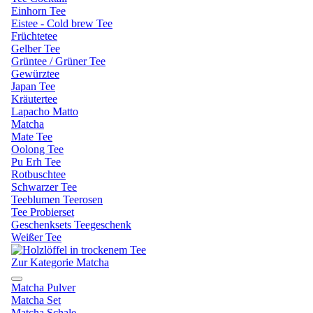
Einhorn Tee
Eistee - Cold brew Tee
Früchtetee
Gelber Tee
Grüntee / Grüner Tee
Gewürztee
Japan Tee
Kräutertee
Lapacho Matto
Matcha
Mate Tee
Oolong Tee
Pu Erh Tee
Rotbuschtee
Schwarzer Tee
Teeblumen Teerosen
Tee Probierset
Geschenksets Teegeschenk
Weißer Tee
Zur Kategorie Matcha
Matcha Pulver
Matcha Set
Matcha Schale