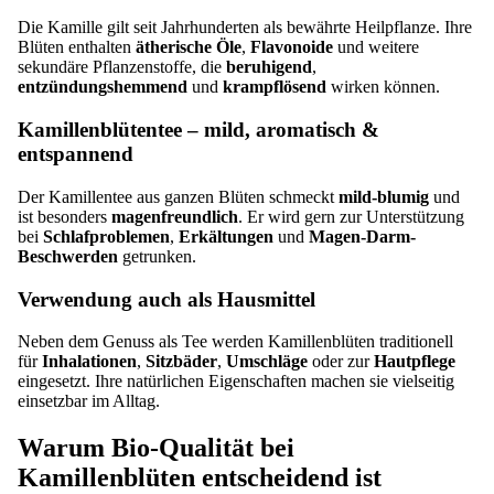
Die Kamille gilt seit Jahrhunderten als bewährte Heilpflanze. Ihre
Blüten enthalten
ätherische Öle
,
Flavonoide
und weitere
sekundäre Pflanzenstoffe, die
beruhigend
,
entzündungshemmend
und
krampflösend
wirken können.
Kamillenblütentee – mild, aromatisch &
entspannend
Der Kamillentee aus ganzen Blüten schmeckt
mild-blumig
und
ist besonders
magenfreundlich
. Er wird gern zur Unterstützung
bei
Schlafproblemen
,
Erkältungen
und
Magen-Darm-
Beschwerden
getrunken.
Verwendung auch als Hausmittel
Neben dem Genuss als Tee werden Kamillenblüten traditionell
für
Inhalationen
,
Sitzbäder
,
Umschläge
oder zur
Hautpflege
eingesetzt. Ihre natürlichen Eigenschaften machen sie vielseitig
einsetzbar im Alltag.
Warum Bio-Qualität bei
Kamillenblüten entscheidend ist