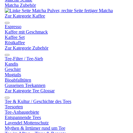
Matcha Zubehör
Zur Kategorie Kaffee
Espresso
Kaffee mit Geschmack
Kaffee Set
Röstkaffee
Zur Kategorie Zubehör
Tee-Filter / Tee-Sieb
Kandis
Geschirr
Mugtails
Bioabfalltüten
Gusseisen Teekannen
Zur Kategorie Tee Glossar
Tee & Kultur / Geschichte des Tees
Teesorten
Tee-Anbaugebiete
Entspannende Tees
Lavendel Mottenschutz
Mythen & Irrtümer rund um Tee