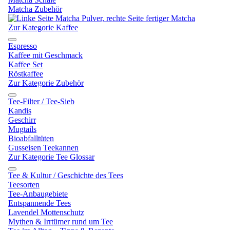
Matcha Zubehör
Zur Kategorie Kaffee
Espresso
Kaffee mit Geschmack
Kaffee Set
Röstkaffee
Zur Kategorie Zubehör
Tee-Filter / Tee-Sieb
Kandis
Geschirr
Mugtails
Bioabfalltüten
Gusseisen Teekannen
Zur Kategorie Tee Glossar
Tee & Kultur / Geschichte des Tees
Teesorten
Tee-Anbaugebiete
Entspannende Tees
Lavendel Mottenschutz
Mythen & Irrtümer rund um Tee