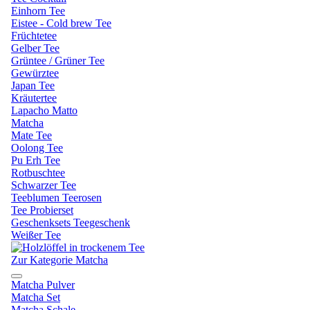
Einhorn Tee
Eistee - Cold brew Tee
Früchtetee
Gelber Tee
Grüntee / Grüner Tee
Gewürztee
Japan Tee
Kräutertee
Lapacho Matto
Matcha
Mate Tee
Oolong Tee
Pu Erh Tee
Rotbuschtee
Schwarzer Tee
Teeblumen Teerosen
Tee Probierset
Geschenksets Teegeschenk
Weißer Tee
Zur Kategorie Matcha
Matcha Pulver
Matcha Set
Matcha Schale