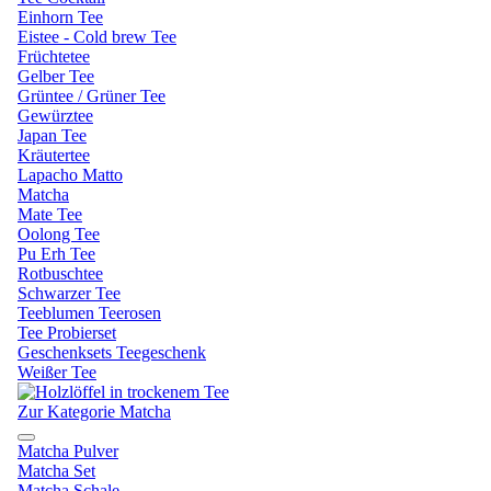
Einhorn Tee
Eistee - Cold brew Tee
Früchtetee
Gelber Tee
Grüntee / Grüner Tee
Gewürztee
Japan Tee
Kräutertee
Lapacho Matto
Matcha
Mate Tee
Oolong Tee
Pu Erh Tee
Rotbuschtee
Schwarzer Tee
Teeblumen Teerosen
Tee Probierset
Geschenksets Teegeschenk
Weißer Tee
Zur Kategorie Matcha
Matcha Pulver
Matcha Set
Matcha Schale