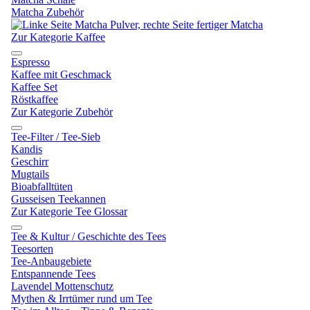
Matcha Zubehör
Zur Kategorie Kaffee
Espresso
Kaffee mit Geschmack
Kaffee Set
Röstkaffee
Zur Kategorie Zubehör
Tee-Filter / Tee-Sieb
Kandis
Geschirr
Mugtails
Bioabfalltüten
Gusseisen Teekannen
Zur Kategorie Tee Glossar
Tee & Kultur / Geschichte des Tees
Teesorten
Tee-Anbaugebiete
Entspannende Tees
Lavendel Mottenschutz
Mythen & Irrtümer rund um Tee