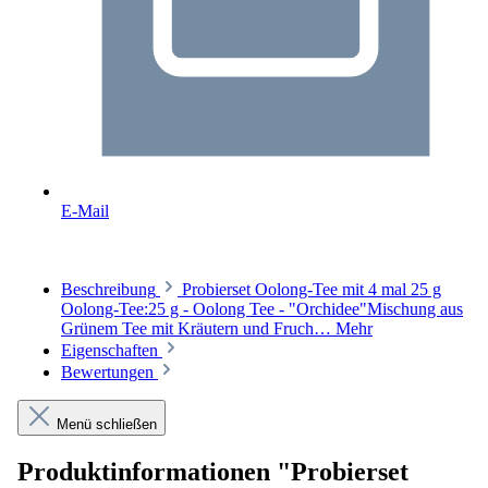
E-Mail
Beschreibung
Probierset Oolong-Tee mit 4 mal 25 g
Oolong-Tee:25 g - Oolong Tee - "Orchidee"Mischung aus
Grünem Tee mit Kräutern und Fruch…
Mehr
Eigenschaften
Bewertungen
Menü schließen
Produktinformationen "Probierset