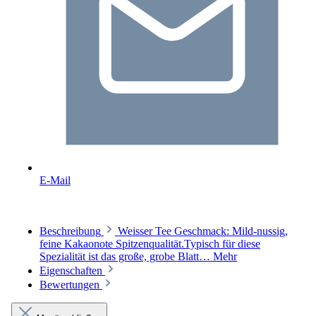
E-Mail
Beschreibung
Weisser Tee Geschmack: Mild-nussig,
feine Kakaonote Spitzenqualität.Typisch für diese
Spezialität ist das große, grobe Blatt…
Mehr
Eigenschaften
Bewertungen