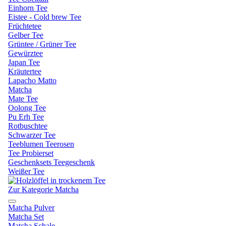
Einhorn Tee
Eistee - Cold brew Tee
Früchtetee
Gelber Tee
Grüntee / Grüner Tee
Gewürztee
Japan Tee
Kräutertee
Lapacho Matto
Matcha
Mate Tee
Oolong Tee
Pu Erh Tee
Rotbuschtee
Schwarzer Tee
Teeblumen Teerosen
Tee Probierset
Geschenksets Teegeschenk
Weißer Tee
Zur Kategorie Matcha
Matcha Pulver
Matcha Set
Matcha Schale