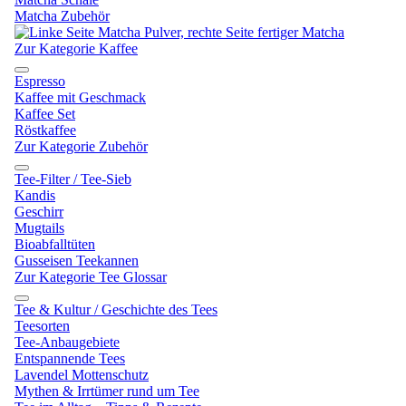
Matcha Zubehör
Zur Kategorie Kaffee
Espresso
Kaffee mit Geschmack
Kaffee Set
Röstkaffee
Zur Kategorie Zubehör
Tee-Filter / Tee-Sieb
Kandis
Geschirr
Mugtails
Bioabfalltüten
Gusseisen Teekannen
Zur Kategorie Tee Glossar
Tee & Kultur / Geschichte des Tees
Teesorten
Tee-Anbaugebiete
Entspannende Tees
Lavendel Mottenschutz
Mythen & Irrtümer rund um Tee