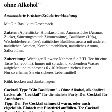
ohne Alkohol"
Aromatisierte Früchte-/Kräutertee-Mischung
Mit Gin Basilikum Geschmack
Zutaten:
Apfelstücke, Hibiskusblüten, Ananasstücke (Ananas,
Zucker, Säuerungsmittel: Zitronensäure), Basilikum (10%),
Wacholderbeeren (5%), natürliches Basilikumaroma mit anderen
natürlichen Aromen, Kornblumenblüten, natürliches Aroma,
Saflorblüten.
Zubereitung
: Wichtiger Hinweis: Nehmen Sie 2 TL Tee für eine
Tasse (ca. 200 ml). Immer mit sprudelnd kochendem Wasser
aufgießen und mindestens 6 - 10 Minuten ziehen lassen!
Nur so erhalten Sie ein sicheres Lebensmittel!
Kühl, trocken und dunkel lagern!
Cocktail Type "Gin Basilikum" - Ohne Alkohol, alkoholfrei.
Lecker als "Cocktail" für die nächste Party. Der Cocktail für
Autofahrer.
Tipp: Der Tee Cocktail schmeckt warm, oder auch
eisgekühlt. Einfach mit Eiswürfel auffüllen. Tee Cocktail