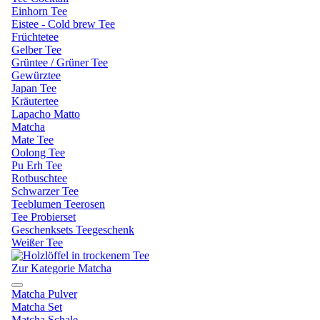
Einhorn Tee
Eistee - Cold brew Tee
Früchtetee
Gelber Tee
Grüntee / Grüner Tee
Gewürztee
Japan Tee
Kräutertee
Lapacho Matto
Matcha
Mate Tee
Oolong Tee
Pu Erh Tee
Rotbuschtee
Schwarzer Tee
Teeblumen Teerosen
Tee Probierset
Geschenksets Teegeschenk
Weißer Tee
Zur Kategorie Matcha
Matcha Pulver
Matcha Set
Matcha Schale