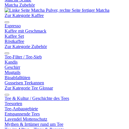
Matcha Zubehör
Zur Kategorie Kaffee
Espresso
Kaffee mit Geschmack
Kaffee Set
Röstkaffee
Zur Kategorie Zubehör
Tee-Filter / Tee-Sieb
Kandis
Geschirr
Mugtails
Bioabfalltüten
Gusseisen Teekannen
Zur Kategorie Tee Glossar
Tee & Kultur / Geschichte des Tees
Teesorten
Tee-Anbaugebiete
Entspannende Tees
Lavendel Mottenschutz
Mythen & Irrtümer rund um Tee