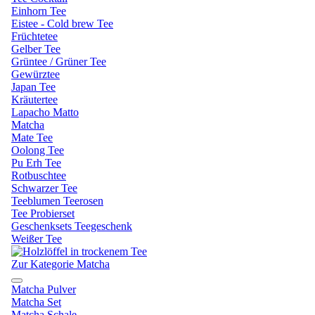
Einhorn Tee
Eistee - Cold brew Tee
Früchtetee
Gelber Tee
Grüntee / Grüner Tee
Gewürztee
Japan Tee
Kräutertee
Lapacho Matto
Matcha
Mate Tee
Oolong Tee
Pu Erh Tee
Rotbuschtee
Schwarzer Tee
Teeblumen Teerosen
Tee Probierset
Geschenksets Teegeschenk
Weißer Tee
Zur Kategorie Matcha
Matcha Pulver
Matcha Set
Matcha Schale