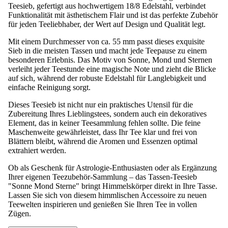
Teesieb, gefertigt aus hochwertigem 18/8 Edelstahl, verbindet
Funktionalität mit ästhetischem Flair und ist das perfekte Zubehör
für jeden Teeliebhaber, der Wert auf Design und Qualität legt.
Mit einem Durchmesser von ca. 55 mm passt dieses exquisite
Sieb in die meisten Tassen und macht jede Teepause zu einem
besonderen Erlebnis. Das Motiv von Sonne, Mond und Sternen
verleiht jeder Teestunde eine magische Note und zieht die Blicke
auf sich, während der robuste Edelstahl für Langlebigkeit und
einfache Reinigung sorgt.
Dieses Teesieb ist nicht nur ein praktisches Utensil für die
Zubereitung Ihres Lieblingstees, sondern auch ein dekoratives
Element, das in keiner Teesammlung fehlen sollte. Die feine
Maschenweite gewährleistet, dass Ihr Tee klar und frei von
Blättern bleibt, während die Aromen und Essenzen optimal
extrahiert werden.
Ob als Geschenk für Astrologie-Enthusiasten oder als Ergänzung
Ihrer eigenen Teezubehör-Sammlung – das Tassen-Teesieb
"Sonne Mond Sterne" bringt Himmelskörper direkt in Ihre Tasse.
Lassen Sie sich von diesem himmlischen Accessoire zu neuen
Teewelten inspirieren und genießen Sie Ihren Tee in vollen
Zügen.