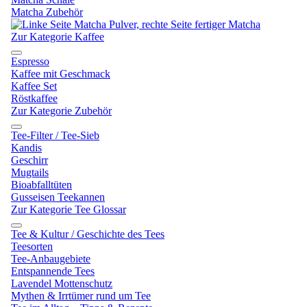
Matcha Zubehör
Zur Kategorie Kaffee
Espresso
Kaffee mit Geschmack
Kaffee Set
Röstkaffee
Zur Kategorie Zubehör
Tee-Filter / Tee-Sieb
Kandis
Geschirr
Mugtails
Bioabfalltüten
Gusseisen Teekannen
Zur Kategorie Tee Glossar
Tee & Kultur / Geschichte des Tees
Teesorten
Tee-Anbaugebiete
Entspannende Tees
Lavendel Mottenschutz
Mythen & Irrtümer rund um Tee