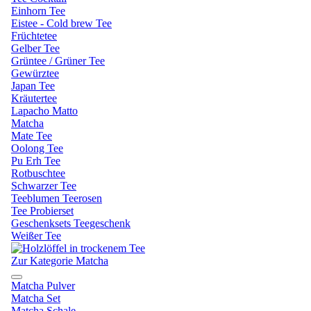
Einhorn Tee
Eistee - Cold brew Tee
Früchtetee
Gelber Tee
Grüntee / Grüner Tee
Gewürztee
Japan Tee
Kräutertee
Lapacho Matto
Matcha
Mate Tee
Oolong Tee
Pu Erh Tee
Rotbuschtee
Schwarzer Tee
Teeblumen Teerosen
Tee Probierset
Geschenksets Teegeschenk
Weißer Tee
Zur Kategorie Matcha
Matcha Pulver
Matcha Set
Matcha Schale