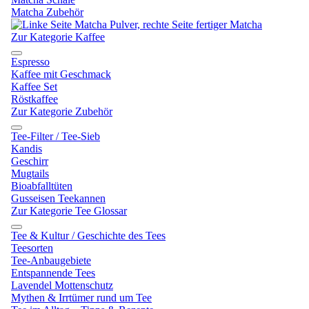
Matcha Zubehör
Zur Kategorie Kaffee
Espresso
Kaffee mit Geschmack
Kaffee Set
Röstkaffee
Zur Kategorie Zubehör
Tee-Filter / Tee-Sieb
Kandis
Geschirr
Mugtails
Bioabfalltüten
Gusseisen Teekannen
Zur Kategorie Tee Glossar
Tee & Kultur / Geschichte des Tees
Teesorten
Tee-Anbaugebiete
Entspannende Tees
Lavendel Mottenschutz
Mythen & Irrtümer rund um Tee