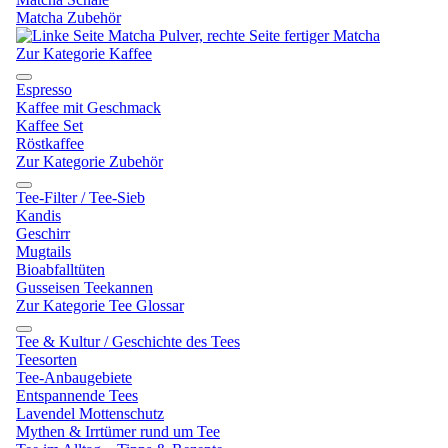
Matcha Zubehör
Zur Kategorie Kaffee
Espresso
Kaffee mit Geschmack
Kaffee Set
Röstkaffee
Zur Kategorie Zubehör
Tee-Filter / Tee-Sieb
Kandis
Geschirr
Mugtails
Bioabfalltüten
Gusseisen Teekannen
Zur Kategorie Tee Glossar
Tee & Kultur / Geschichte des Tees
Teesorten
Tee-Anbaugebiete
Entspannende Tees
Lavendel Mottenschutz
Mythen & Irrtümer rund um Tee