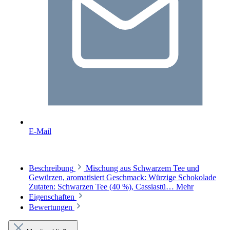
E-Mail
Beschreibung
Mischung aus Schwarzem Tee und
Gewürzen, aromatisiert Geschmack: Würzige Schokolade
Zutaten: Schwarzen Tee (40 %), Cassiastü…
Mehr
Eigenschaften
Bewertungen