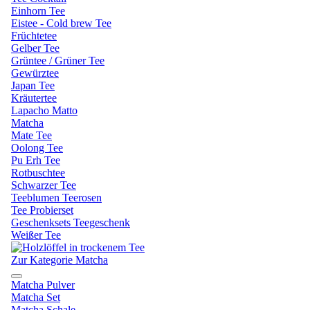
Einhorn Tee
Eistee - Cold brew Tee
Früchtetee
Gelber Tee
Grüntee / Grüner Tee
Gewürztee
Japan Tee
Kräutertee
Lapacho Matto
Matcha
Mate Tee
Oolong Tee
Pu Erh Tee
Rotbuschtee
Schwarzer Tee
Teeblumen Teerosen
Tee Probierset
Geschenksets Teegeschenk
Weißer Tee
Zur Kategorie Matcha
Matcha Pulver
Matcha Set
Matcha Schale