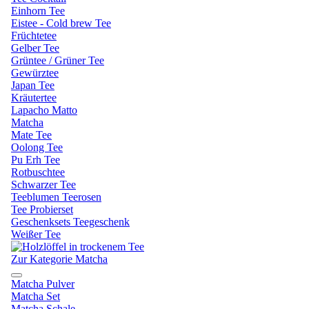
Einhorn Tee
Eistee - Cold brew Tee
Früchtetee
Gelber Tee
Grüntee / Grüner Tee
Gewürztee
Japan Tee
Kräutertee
Lapacho Matto
Matcha
Mate Tee
Oolong Tee
Pu Erh Tee
Rotbuschtee
Schwarzer Tee
Teeblumen Teerosen
Tee Probierset
Geschenksets Teegeschenk
Weißer Tee
Zur Kategorie Matcha
Matcha Pulver
Matcha Set
Matcha Schale