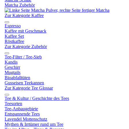
Matcha Zubehör
Zur Kategorie Kaffee
Espresso
Kaffee mit Geschmack
Kaffee Set
Röstkaffee
Zur Kategorie Zubehör
Tee-Filter / Tee-Sieb
Kandis
Geschirr
Mugtails
Bioabfalltüten
Gusseisen Teekannen
Zur Kategorie Tee Glossar
Tee & Kultur / Geschichte des Tees
Teesorten
Tee-Anbaugebiete
Entspannende Tees
Lavendel Mottenschutz
Mythen & Irrtümer rund um Tee